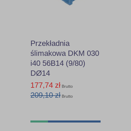
15,6
15,93
17,10
Przekładnia
ślimakowa DKM 030
17,86
i40 56B14 (9/80)
18,21
DØ14
177,74 zł
19,24
Brutto
209,10 zł
Brutto
19,83
19,87
20