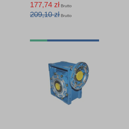
177,74 zł
Brutto
209,10 zł
30
Brutto
30,57
34,20
35,47
35,91
38,63
40
40,10
40,60