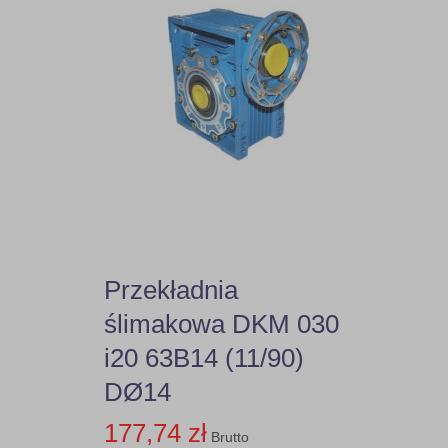
Przekładnia
ślimakowa DKM 030
i20 63B14 (11/90)
DØ14
177,74 zł
Brutto