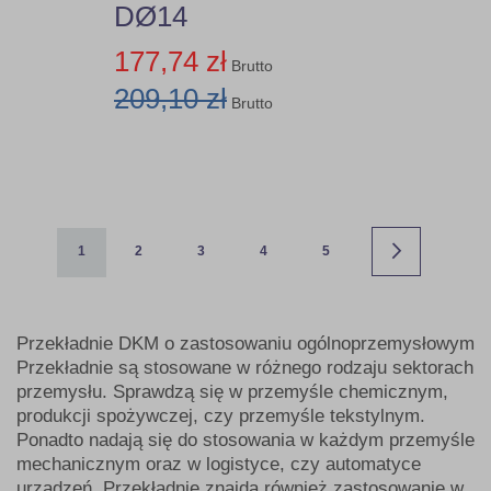
DØ14
177,74 zł
Brutto
209,10 zł
Brutto
Strona
Aktualnie czytasz stronę
Strona
Strona
Strona
Strona
Strona
Następne
1
2
3
4
5
Przekładnie DKM o zastosowaniu ogólnoprzemysłowym
Przekładnie są stosowane w różnego rodzaju sektorach
przemysłu. Sprawdzą się w przemyśle chemicznym,
produkcji spożywczej, czy przemyśle tekstylnym.
Ponadto nadają się do stosowania w każdym przemyśle
mechanicznym oraz w logistyce, czy automatyce
urządzeń. Przekładnie znajdą również zastosowanie w