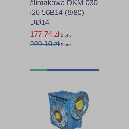
ślimakowa DKM 030
i20 56B14 (9/80)
13,21
DØ14
13,3
177,74 zł
Brutto
13,80
209,10 zł
Brutto
14,1
14,62
14,81
14,94
15
15,3