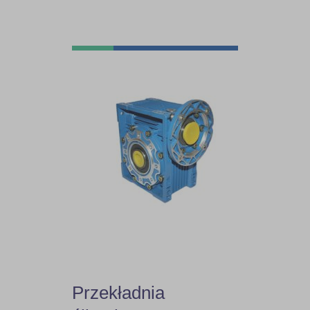
10
10,3
10,63
10,93
11,1
11,9
12,05
12,5
Przekładnia
12,6