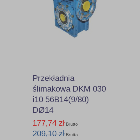
150
7,39
80B14
DRC01
7,5
90B5
DRC02
7,72
90B14
DRC03
7,93
100B5
DRC04
8,78
100B14
Przekładnia
ślimakowa DKM 030
9,08
112B5
i10 56B14(9/80)
9,17
112B14
DØ14
9,81
177,74 zł
132B5
Brutto
209,10 zł
Brutto
9,93
160B5