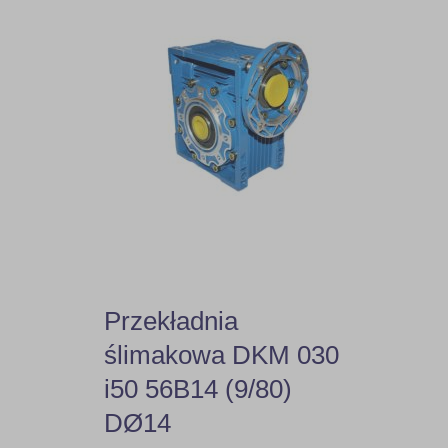
20,08
20,75
21,15
23,56
23,85
24,99
Przekładnia
25
ślimakowa DKM 030
i50 56B14 (9/80)
28,50
DØ14
28,88