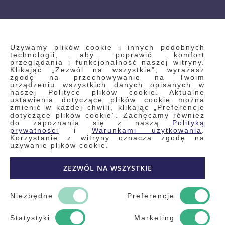
INFORMACJE
Używamy plików cookie i innych podobnych
technologii, aby poprawić komfort
przeglądania i funkcjonalność naszej witryny.
Klikając „Zezwól na wszystkie”, wyrażasz
Regulamin
zgodę na przechowywanie na Twoim
urządzeniu wszystkich danych opisanych w
Polityka prywatności i pliki cookie
naszej Polityce plików cookie. Aktualne
ustawienia dotyczące plików cookie można
Wyszukiwane frazy
zmienić w każdej chwili, klikając „Preferencje
dotyczące plików cookie”. Zachęcamy również
Wyszukiwanie zaawansowane
do zapoznania się z naszą
Polityką
Zamówienia
prywatności
i
Warunkami użytkowania
.
Korzystanie z witryny oznacza zgodę na
Skontaktuj się z nami
używanie plików cookie.
Odstąp od umowy
ZEZWÓL NA WSZYSTKIE
Blog
Kontakt
Niezbędne
Preferencje
Statystyki
Marketing