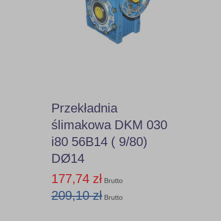
80
100
125
150
Przekładnia
ślimakowa DKM 030
200
i80 56B14 ( 9/80)
250
DØ14
300
177,74 zł
Brutto
209,10 zł
3000
Brutto