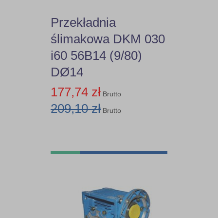
Przekładnia
44,18
ślimakowa DKM 030
45,89
i60 56B14 (9/80)
DØ14
46,46
177,74 zł
Brutto
50
209,10 zł
Brutto
51,30
53,33
54
60
75