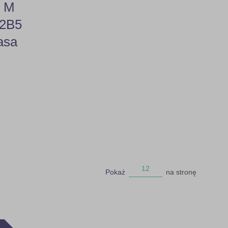
2 M
32B5
asa
12
Pokaż
na stronę