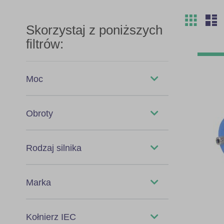
Siatka
L
Zobac
jako
Skorzystaj z poniższych
filtrów:
Moc
0,18kW
Obroty
0,55kW
750
Rodzaj silnika
0,75kW
900
Silnik Trójfazowy
Marka
1,1kW
2,2kW
GAMAK
Kołnierz IEC