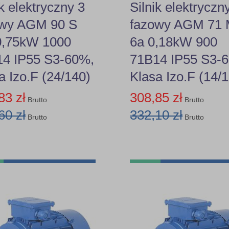
ik elektryczny 3
Silnik elektryczn
owy AGM 90 S
fazowy AGM 71
0,75kW 1000
6a 0,18kW 900
14 IP55 S3-60%,
71B14 IP55 S3-
a Izo.F (24/140)
Klasa Izo.F (14/
83 zł
308,85 zł
Brutto
Brutto
60 zł
332,10 zł
Brutto
Brutto