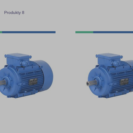
ista
z
Produkty
8