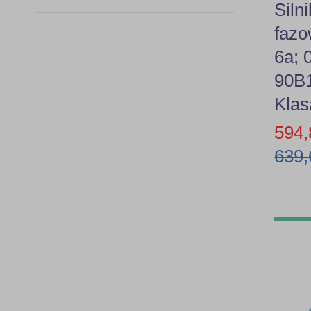
Siln
4,0kW
faz
71B14
6a; 
80B14
90B
Klas
90B5
594,
90B14
639,
112B3
132B5