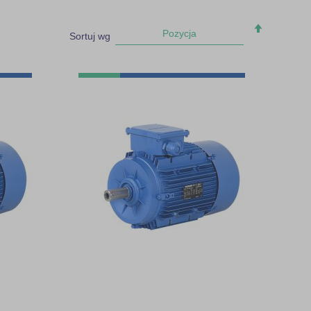
Ustaw
Pozycja
Sortuj wg
kierunek
malejący