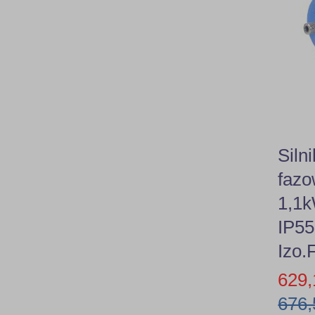
Siln
fazo
1,1
IP55
Izo.
629,
676,