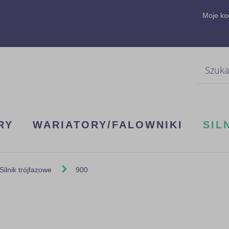
Moje ko
Szukaj
RY
WARIATORY/FALOWNIKI
SIL
Silnik trójfazowe
900