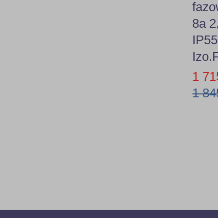
faz
8a 
IP55
Izo.
1 71
1 84