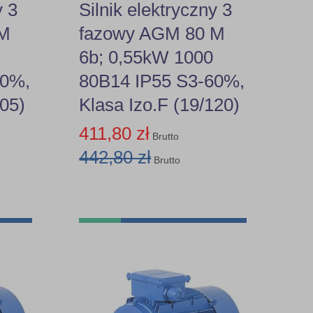
y 3
Silnik elektryczny 3
 M
fazowy AGM 80 M
6b; 0,55kW 1000
60%,
80B14 IP55 S3-60%,
105)
Klasa Izo.F (19/120)
411,80 zł
Brutto
442,80 zł
Brutto