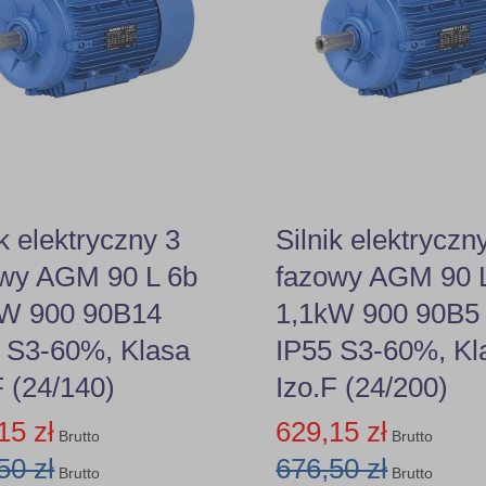
ik elektryczny 3
Silnik elektryczn
wy AGM 90 L 6b
fazowy AGM 90 
kW 900 90B14
1,1kW 900 90B5
 S3-60%, Klasa
IP55 S3-60%, Kl
F (24/140)
Izo.F (24/200)
15 zł
629,15 zł
Brutto
Brutto
50 zł
676,50 zł
Brutto
Brutto