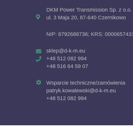
DKM Power Transmission Sp. z o.o.
ul. 3 Maja 20, 87-640 Czernikowo
NIP: 8792688736; KRS: 000065743
sklep@d-k-m.eu
+48 512 082 994
+48 516 64 59 07
Wsparcie techniczne/zamówienia
patryk.kowalewski@d-k-m.eu
+48 512 082 994