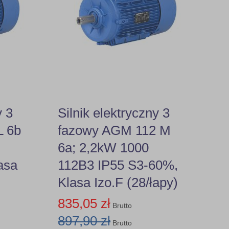
y 3
Silnik elektryczny 3
L 6b
fazowy AGM 112 M
6a; 2,2kW 1000
asa
112B3 IP55 S3-60%,
Klasa Izo.F (28/łapy)
835,05 zł
Brutto
897,90 zł
Brutto