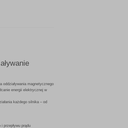
iaływanie
ska oddziaływania magnetycznego
łcanie energii elektrycznej w
ałania każdego silnika – od
 i przepływu prądu