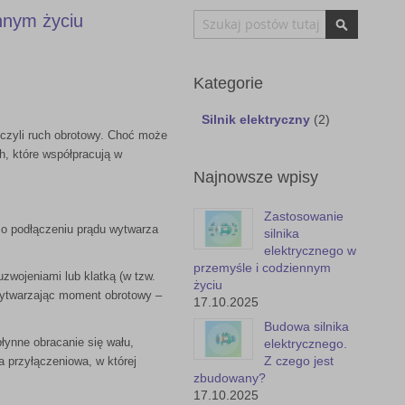
Szukaj
nnym życiu
Szukaj
Kategorie
Silnik elektryczny
(2)
 czyli ruch obrotowy. Choć może
, które współpracują w
Najnowsze wpisy
Zastosowanie
 Po podłączeniu prądu wytwarza
silnika
elektrycznego w
przemyśle i codziennym
uzwojeniami lub klatką (w tzw.
życiu
wytwarzając moment obrotowy –
17.10.2025
Budowa silnika
łynne obracanie się wału,
elektrycznego.
Z czego jest
 przyłączeniowa, w której
zbudowany?
17.10.2025