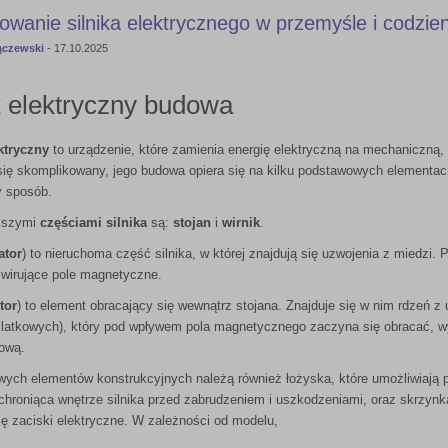
owanie silnika elektrycznego w przemyśle i codzie
ączewski
-
17.10.2025
k elektryczny budowa
ektryczny
to urządzenie, które zamienia energię elektryczną na mechaniczną,
ię skomplikowany, jego budowa opiera się na kilku podstawowych elementach
y sposób.
jszymi
częściami silnika
są:
stojan
i
wirnik
.
ator
) to nieruchoma część silnika, w której znajdują się uzwojenia z miedzi.
 wirujące pole magnetyczne.
tor
) to element obracający się wewnątrz stojana. Znajduje się w nim rdzeń z 
 klatkowych), który pod wpływem pola magnetycznego zaczyna się obracać, 
dową.
ych elementów konstrukcyjnych należą również łożyska, które umożliwiają p
hroniąca wnętrze silnika przed zabrudzeniem i uszkodzeniami, oraz skrzynka
ię zaciski elektryczne. W zależności od modelu,