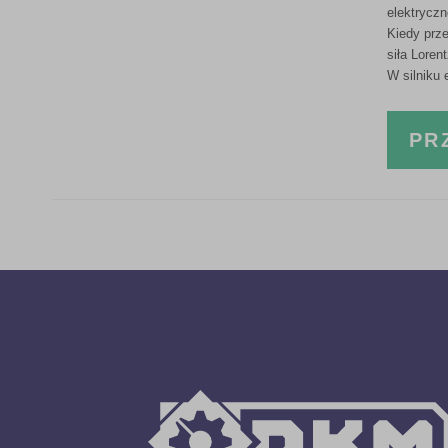
elektryczn
Kiedy prz
siła Loren
W silniku 
PR