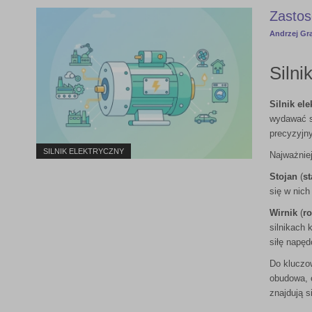
Zastos
Andrzej Gr
Silni
Silnik el
wydawać s
precyzyjn
SILNIK ELEKTRYCZNY
Najważnie
Stojan
(
st
się w nich
Wirnik
(
ro
silnikach
siłę napę
Do kluczow
obudowa, c
znajdują s