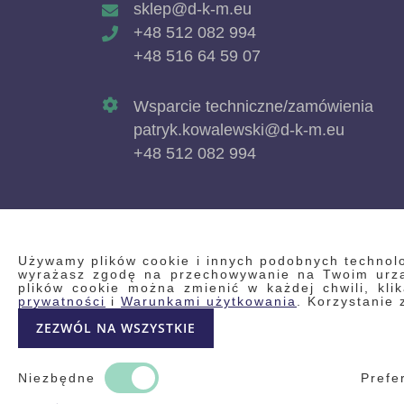
sklep@d-k-m.eu
+48 512 082 994
+48 516 64 59 07
Wsparcie techniczne/zamówienia
patryk.kowalewski@d-k-m.eu
+48 512 082 994
Używamy plików cookie i innych podobnych technolog
wyrażasz zgodę na przechowywanie na Twoim urząd
plików cookie można zmienić w każdej chwili, kl
prywatności
i
Warunkami użytkowania
. Korzystanie 
ZEZWÓL NA WSZYSTKIE
Niezbędne
Prefe