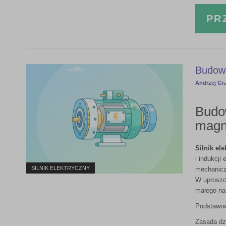
PR
Budowa
Andrzej Gr
Budow
magne
Silnik el
i indukcji
SILNIK ELEKTRYCZNY
mechanicz
W uproszc
małego na
Podstawowe
Zasada dzi