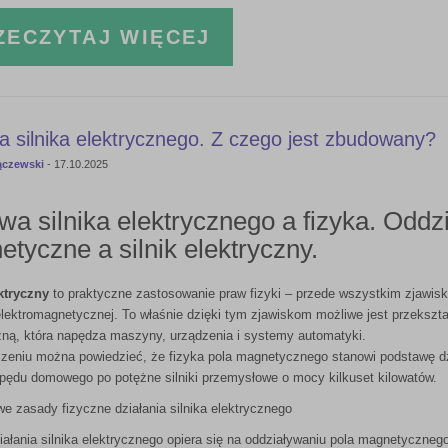
ZECZYTAJ WIĘCEJ
 silnika elektrycznego. Z czego jest zbudowany?
ączewski
-
17.10.2025
a silnika elektrycznego a fizyka. Oddz
tyczne a silnik elektryczny.
ektryczny
to praktyczne zastosowanie praw fizyki – przede wszystkim zjawi
 elektromagnetycznej. To właśnie dzięki tym zjawiskom możliwe jest przekszta
ną, która napędza maszyny, urządzenia i systemy automatyki.
zeniu można powiedzieć, że fizyka pola magnetycznego stanowi podstawę dzi
pędu domowego po potężne silniki przemysłowe o mocy kilkuset kilowatów.
 zasady fizyczne działania silnika elektrycznego
ałania silnika elektrycznego opiera się na oddziaływaniu pola magnetycznego