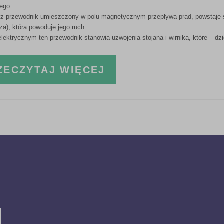
ego.
ez przewodnik umieszczony w polu magnetycznym przepływa prąd, powstaje s
tza), która powoduje jego ruch.
elektrycznym ten przewodnik stanowią uzwojenia stojana i wirnika, które – d
ZECZYTAJ WIĘCEJ