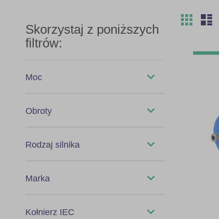
Siatka
L
Zobac
jako
Skorzystaj z poniższych
filtrów:
Moc
0,12kW
Obroty
0,18kW
1400
Rodzaj silnika
0,25kW
Silnik Trójfazowy
Marka
0,37kW
0,55kW
GAMAK
Kołnierz IEC