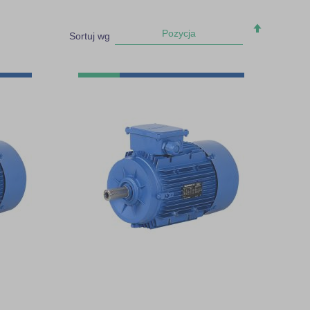
Ustaw
Pozycja
Sortuj wg
kierunek
malejący