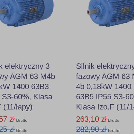
ik elektryczny 3
Silnik elektryczn
owy AGM 63 M4b
fazowy AGM 63
8kW 1400 63B3
4b 0,18kW 1400
 S3-60%, Klasa
63B5 IP55 S3-6
F (11/łapy)
Klasa Izo.F (11/
57 zł
263,10 zł
Brutto
Brutto
25 zł
282,90 zł
Brutto
Brutto