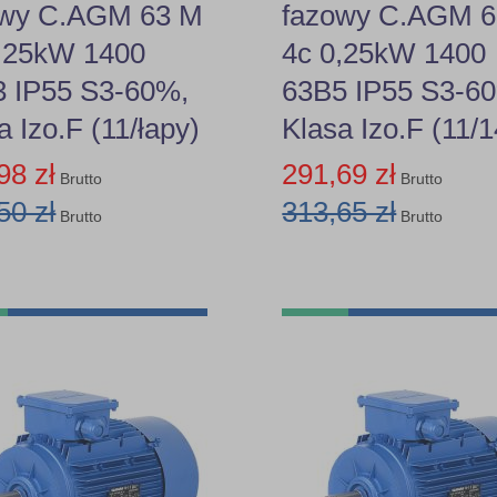
owy C.AGM 63 M
fazowy C.AGM 
0,25kW 1400
4c 0,25kW 1400
 IP55 S3-60%,
63B5 IP55 S3-6
a Izo.F (11/łapy)
Klasa Izo.F (11/
98 zł
291,69 zł
Brutto
Brutto
50 zł
313,65 zł
Brutto
Brutto