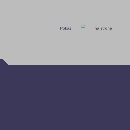
12
Pokaż
na stronę