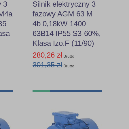
y 3
Silnik elektryczny 3
 M4a
fazowy AGM 63 M
B5
4b 0,18kW 1400
asa
63B14 IP55 S3-60%,
Klasa Izo.F (11/90)
280,26 zł
Brutto
301,35 zł
Brutto