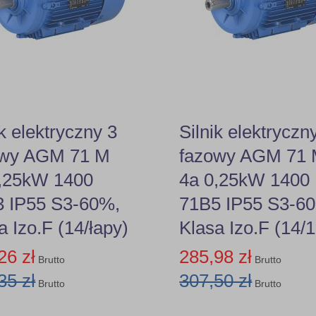
ik elektryczny 3
Silnik elektryczn
owy AGM 71 M
fazowy AGM 71
0,25kW 1400
4a 0,25kW 1400
 IP55 S3-60%,
71B5 IP55 S3-6
a Izo.F (14/łapy)
Klasa Izo.F (14/
26 zł
285,98 zł
Brutto
Brutto
35 zł
307,50 zł
Brutto
Brutto