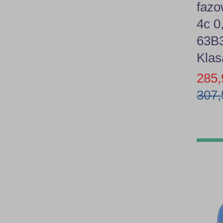
faz
4c 
63B3
Klas
285,
307,