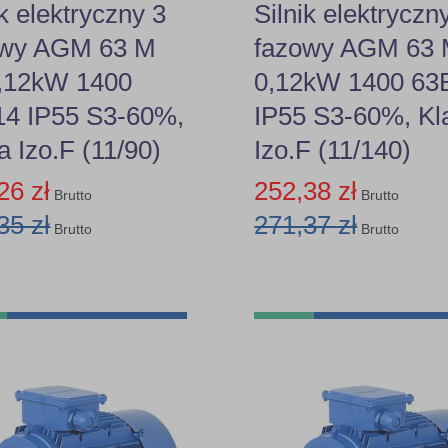
ik elektryczny 3
Silnik elektryczn
owy AGM 63 M
fazowy AGM 63
0,12kW 1400
0,12kW 1400 63
14 IP55 S3-60%,
IP55 S3-60%, Kl
a Izo.F (11/90)
Izo.F (11/140)
26 zł
252,38 zł
Brutto
Brutto
35 zł
271,37 zł
Brutto
Brutto