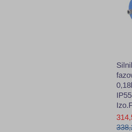
18,5kW
90B3
22,0kW
90B5
90B14
100B14
Siln
112B3
faz
0,1
112B5
IP55
132B5
Izo.
314,
180B5
338,