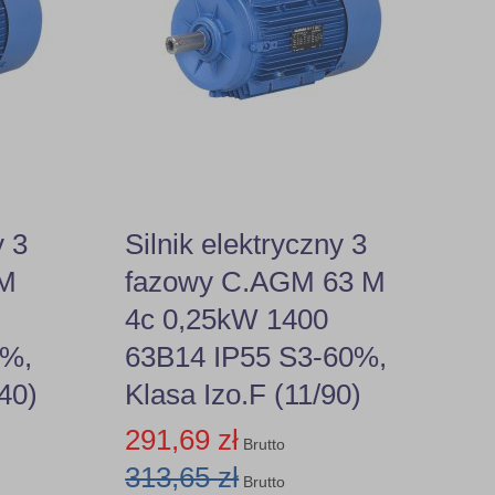
y 3
Silnik elektryczny 3
 M
fazowy C.AGM 63 M
4c 0,25kW 1400
0%,
63B14 IP55 S3-60%,
140)
Klasa Izo.F (11/90)
291,69 zł
Brutto
313,65 zł
Brutto