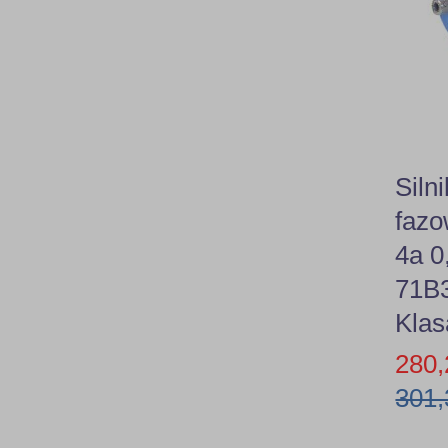
Siln
faz
4a 
71B3
Klas
280,
301,