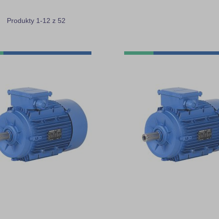
ista
z
Produkty
1
-
12
z
52