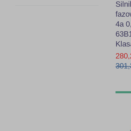
Siln
0,75kW
faz
63B3
1,1kW
4a 
63B5
63B
1,5kW
Klas
63B14
2,2kW
280,
71B3
3,0kW
301,
71B5
4,0kW
71B14
5,5kW
80B3
7,5kW
80B5
11,0kW
80B14