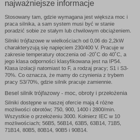
najważniejsze informacje
Stosowany tam, gdzie wymagana jest większa moc i
praca silnika, a sam system musi być w stanie
poradzić sobie ze stałym lub chwilowym obciążeniem.
Silniki trójfazowe w wielkościach od 0,06 do 2,2kW
charakteryzują się napięciem 230/400 V. Pracuje w
zakresie temperatury otoczenia od -20˚C do 40˚C, a
jego klasa odporności klasyfikowana jest na IP54.
Klasa izolacji natomiast to F, a rodzaj pracy; S1 i S3-
70%. Co oznacza, że mamy do czynienia z trybem
pracy S3/70%, gdzie silnik pracuje zamiennie.
Besel silnik trójfazowy - moc, obroty i przełożenia
Silniki dostępne w naszej ofercie mają 4 różne
możliwości obrotów; 750, 900, 1400 i 2800/min.
Wszystkie o przełożeniu 3000. Kołnierz IEC w 10
możliwościach; 56B5, 56B14, 63B5, 63B14, 71B5,
71B14, 80B5, 80B14, 90B5 i 90B14.