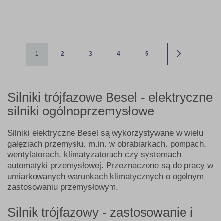
Strona
Aktualnie czytasz stronę
Strona
Strona
Strona
Strona
Strona
Następne
1
2
3
4
5
Silniki trójfazowe Besel - elektryczne
silniki ogólnoprzemysłowe
Silniki elektryczne Besel są wykorzystywane w wielu
gałęziach przemysłu, m.in. w obrabiarkach, pompach,
wentylatorach, klimatyzatorach czy systemach
automatyki przemysłowej. Przeznaczone są do pracy w
umiarkowanych warunkach klimatycznych o ogólnym
zastosowaniu przemysłowym.
Silnik trójfazowy - zastosowanie i