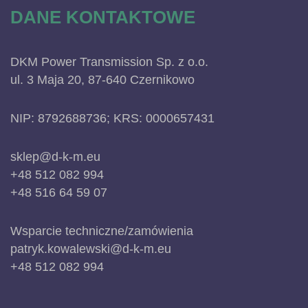
DANE KONTAKTOWE
DKM Power Transmission Sp. z o.o.
ul. 3 Maja 20, 87-640 Czernikowo
NIP: 8792688736; KRS: 0000657431
sklep@d-k-m.eu
+48 512 082 994
+48 516 64 59 07
Wsparcie techniczne/zamówienia
patryk.kowalewski@d-k-m.eu
+48 512 082 994