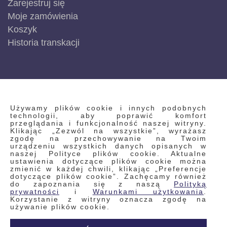
Zarejestruj się
Moje zamówienia
Koszyk
Historia transkacji
INFORMACJE
Używamy plików cookie i innych podobnych
technologii, aby poprawić komfort
przeglądania i funkcjonalność naszej witryny.
Klikając „Zezwól na wszystkie”, wyrażasz
Regulamin
zgodę na przechowywanie na Twoim
urządzeniu wszystkich danych opisanych w
Polityka prywatności i pliki cookie
naszej Polityce plików cookie. Aktualne
ustawienia dotyczące plików cookie można
Wyszukiwane frazy
zmienić w każdej chwili, klikając „Preferencje
dotyczące plików cookie”. Zachęcamy również
Wyszukiwanie zaawansowane
do zapoznania się z naszą
Polityką
Zamówienia
prywatności
i
Warunkami użytkowania
.
Korzystanie z witryny oznacza zgodę na
Skontaktuj się z nami
używanie plików cookie.
Odstąp od umowy