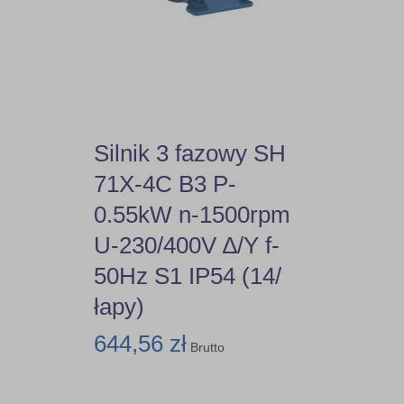
80B5
80B14
90B5
Silnik 3 fazowy SH
90B14
71X-4C B3 P-
0.55kW n-1500rpm
U-230/400V ∆/Y f-
50Hz S1 IP54 (14/
łapy)
644,56 zł
Brutto