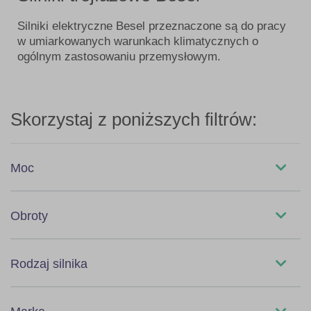
Silniki elektryczne Besel przeznaczone są do pracy
w umiarkowanych warunkach klimatycznych o
ogólnym zastosowaniu przemysłowym.
Skorzystaj z poniższych filtrów:
Moc
0,06kW
Obroty
0,09kW
750
Rodzaj silnika
0,12kW
900
Silnik Trójfazowy