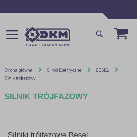
Przejdź
do
treści
Mój 
Szukaj
Strona główna
Silniki Elektryczne
BESEL
Silnik trójfazowy
SILNIK TRÓJFAZOWY
Silniki trójfazowe Besel