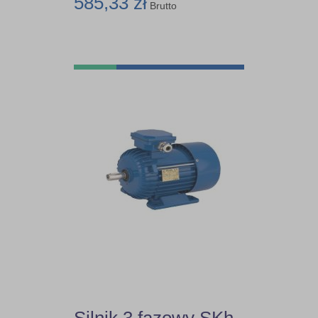
585,33 zł
Brutto
Silnik 3 fazowy SKh