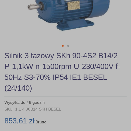
gallery
Skip
Silnik 3 fazowy SKh 90-4S2 B14/2
to
the
P-1,1kW n-1500rpm U-230/400V f-
beginning
of
50Hz S3-70% IP54 IE1 BESEL
the
images
(24/140)
gallery
Wysyłka do 48 godzin
SKU
1,1 4 90B14 SKH BESEL
853,61 zł
Brutto