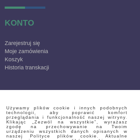
KONTO
Zarejestruj się
Moje zamówienia
Koszyk
Historia transkacji
INFORMACJE
Używamy plików cookie i innych podobnych
technologii, aby poprawić komfort
przeglądania i funkcjonalność naszej witryny.
Klikając „Zezwól na wszystkie”, wyrażasz
Regulamin
zgodę na przechowywanie na Twoim
urządzeniu wszystkich danych opisanych w
Polityka prywatności i pliki cookie
naszej Polityce plików cookie. Aktualne