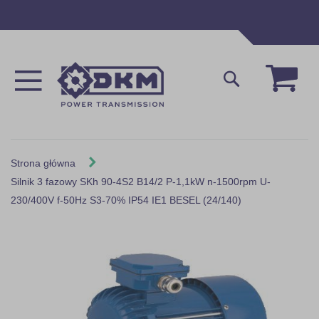
Przejdź
do
treści
Mój 
Szukaj
Strona główna
Silnik 3 fazowy SKh 90-4S2 B14/2 P-1,1kW n-1500rpm U-
230/400V f-50Hz S3-70% IP54 IE1 BESEL (24/140)
Skip
to
the
end
of
the
images