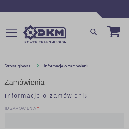
Przejdź
do
treści
Mój 
Szukaj
Strona główna
Informacje o zamówieniu
Zamówienia
Informacje o zamówieniu
ID ZAMÓWIENIA