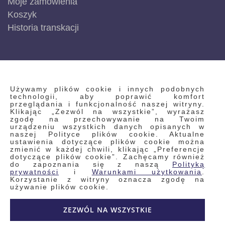
Moje zamówienia
Koszyk
Historia transkacji
INFORMACJE
Używamy plików cookie i innych podobnych
technologii, aby poprawić komfort
przeglądania i funkcjonalność naszej witryny.
Klikając „Zezwól na wszystkie”, wyrażasz
zgodę na przechowywanie na Twoim
Regulamin
urządzeniu wszystkich danych opisanych w
naszej Polityce plików cookie. Aktualne
Polityka prywatności i pliki cookie
ustawienia dotyczące plików cookie można
Wyszukiwane frazy
zmienić w każdej chwili, klikając „Preferencje
dotyczące plików cookie”. Zachęcamy również
Wyszukiwanie zaawansowane
do zapoznania się z naszą
Polityką
prywatności
i
Warunkami użytkowania
.
Zamówienia
Korzystanie z witryny oznacza zgodę na
Skontaktuj się z nami
używanie plików cookie.
Odstąp od umowy
ZEZWÓL NA WSZYSTKIE
Blog
Kontakt