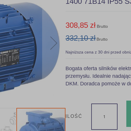
1400 71B14 IP55 S3
308,85 zł
Brutto
332,10 zł
Brutto
Najniższa cena z 30 dni przed obni
Bogata oferta silników ele
przemysłu. Idealnie nadając
DKM. Doradca pomoże w dob
ILOŚĆ