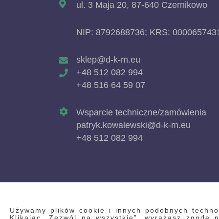
ul. 3 Maja 20, 87-640 Czernikowo
NIP: 8792688736; KRS: 000065743
sklep@d-k-m.eu
+48 512 082 994
+48 516 64 59 07
Wsparcie techniczne/zamówienia
patryk.kowalewski@d-k-m.eu
+48 512 082 994
Używamy plików cookie i innych podobnych technolo
Klikając „Zezwól na wszystkie”, wyrażasz zgodę