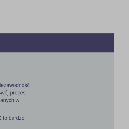
 niezawodność
swój proces
owanych w
K
to bardzo