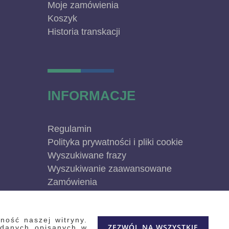
Moje zamówienia
Koszyk
Historia transkacji
INFORMACJE
Regulamin
Polityka prywatności i pliki cookie
Wyszukiwane frazy
Wyszukiwanie zaawansowane
Zamówienia
Skontaktuj się z nami
Odstąp od umowy
ność naszej witryny.
Blog
ZEZWÓL NA WSZYSTKIE
 danych opisanych w