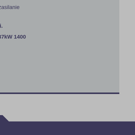
asilanie
i.
37kW 1400