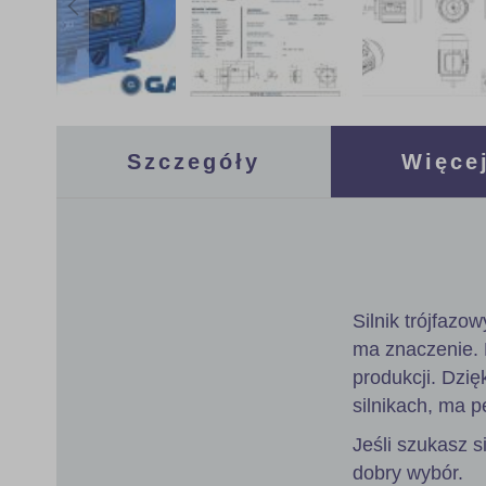
Skip
to
the
Szczegóły
Więcej
beginning
of
the
images
gallery
Silnik trójfazo
ma znaczenie.
produkcji. Dzię
silnikach, ma p
Jeśli szukasz s
dobry wybór.