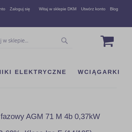
nto
Zaloguj się
Witaj w sklepie DKM
Utwórz konto
Blog
Mój koszy
Szukaj
NIKI ELEKTRYCZNE
WCIĄGARKI
 3 fazowy AGM 71 M 4b 0,37kW