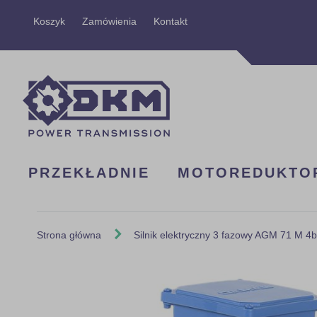
Przejdź
Koszyk
Zamówienia
Kontakt
do
treści
PRZEKŁADNIE
MOTOREDUKTO
Strona główna
Silnik elektryczny 3 fazowy AGM 71 M 4
Skip
to
the
end