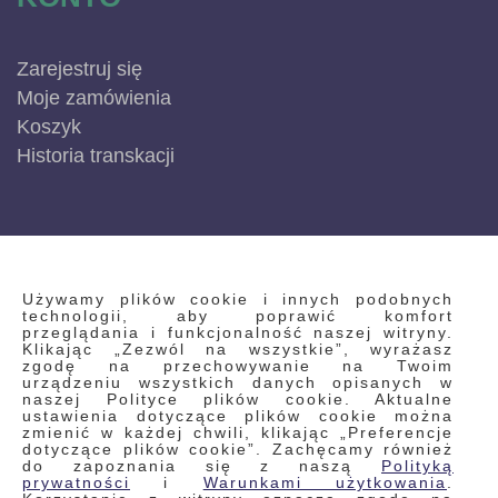
Zarejestruj się
Moje zamówienia
Koszyk
Historia transkacji
INFORMACJE
Używamy plików cookie i innych podobnych
technologii, aby poprawić komfort
przeglądania i funkcjonalność naszej witryny.
Klikając „Zezwól na wszystkie”, wyrażasz
Regulamin
zgodę na przechowywanie na Twoim
urządzeniu wszystkich danych opisanych w
Polityka prywatności i pliki cookie
naszej Polityce plików cookie. Aktualne
ustawienia dotyczące plików cookie można
Wyszukiwane frazy
zmienić w każdej chwili, klikając „Preferencje
dotyczące plików cookie”. Zachęcamy również
Wyszukiwanie zaawansowane
do zapoznania się z naszą
Polityką
Zamówienia
prywatności
i
Warunkami użytkowania
.