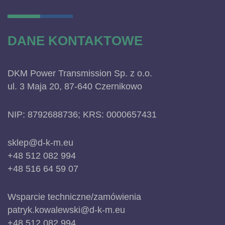
DANE KONTAKTOWE
DKM Power Transmission Sp. z o.o.
ul. 3 Maja 20, 87-640 Czernikowo
NIP: 8792688736; KRS: 0000657431
sklep@d-k-m.eu
+48 512 082 994
+48 516 64 59 07
Wsparcie techniczne/zamówienia
patryk.kowalewski@d-k-m.eu
+48 512 082 994