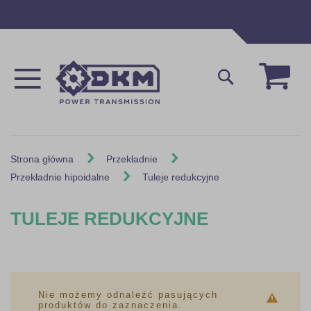
Przejdź
do
treści
Mój 
Szukaj
Strona główna
Przekładnie
Przekładnie hipoidalne
Tuleje redukcyjne
TULEJE REDUKCYJNE
Nie możemy odnaleźć pasujących
produktów do zaznaczenia.