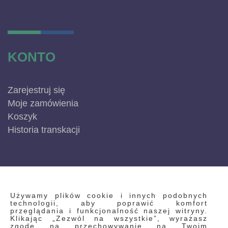
KONTO
Zarejestruj się
Moje zamówienia
Koszyk
Historia transkacji
INFORMACJE
Używamy plików cookie i innych podobnych
technologii, aby poprawić komfort
przeglądania i funkcjonalność naszej witryny.
Klikając „Zezwól na wszystkie”, wyrażasz
Regulamin
zgodę na przechowywanie na Twoim