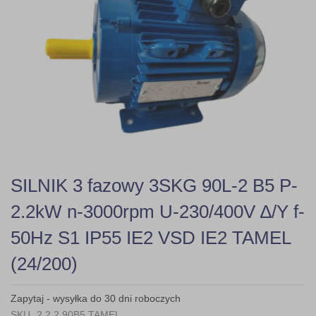
gallery
Skip
SILNIK 3 fazowy 3SKG 90L-2 B5 P-
to
the
2.2kW n-3000rpm U-230/400V ∆/Y f-
beginning
of
50Hz S1 IP55 IE2 VSD IE2 TAMEL
the
images
(24/200)
gallery
Zapytaj - wysyłka do 30 dni roboczych
SKU
2,2 2 90B5 TAMEL