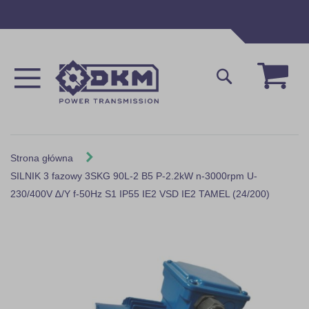
Przejdź
do
treści
Mój 
Szukaj
Strona główna
SILNIK 3 fazowy 3SKG 90L-2 B5 P-2.2kW n-3000rpm U-
230/400V ∆/Y f-50Hz S1 IP55 IE2 VSD IE2 TAMEL (24/200)
Skip
to
the
end
of
the
images