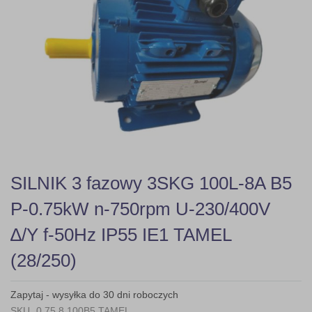
gallery
Skip
SILNIK 3 fazowy 3SKG 100L-8A B5
to
the
P-0.75kW n-750rpm U-230/400V
beginning
of
∆/Y f-50Hz IP55 IE1 TAMEL
the
images
(28/250)
gallery
Zapytaj - wysyłka do 30 dni roboczych
SKU
0,75 8 100B5 TAMEL