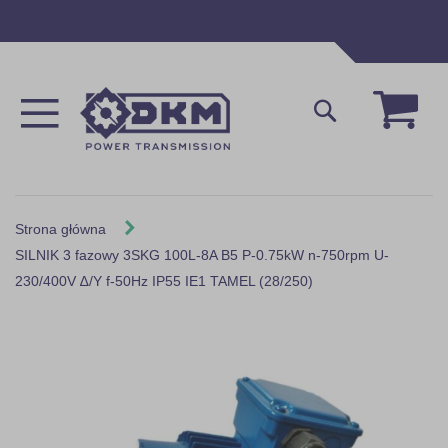
Przejdź
do
treści
Mój 
Szukaj
Strona główna
SILNIK 3 fazowy 3SKG 100L-8A B5 P-0.75kW n-750rpm U-
230/400V ∆/Y f-50Hz IP55 IE1 TAMEL (28/250)
Skip
to
the
end
of
the
images