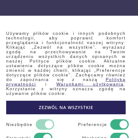
INFORMACJE
Używamy plików cookie i innych podobnych
technologii, aby poprawić komfort
przeglądania i funkcjonalność naszej witryny.
Klikając „Zezwól na wszystkie”, wyrażasz
Regulamin
zgodę na przechowywanie na Twoim
urządzeniu wszystkich danych opisanych w
Polityka prywatności i pliki cookie
naszej Polityce plików cookie. Aktualne
ustawienia dotyczące plików cookie można
Wyszukiwane frazy
zmienić w każdej chwili, klikając „Preferencje
dotyczące plików cookie”. Zachęcamy również
Wyszukiwanie zaawansowane
do zapoznania się z naszą
Polityką
Zamówienia
prywatności
i
Warunkami użytkowania
.
Korzystanie z witryny oznacza zgodę na
Skontaktuj się z nami
używanie plików cookie.
Odstąp od umowy
ZEZWÓL NA WSZYSTKIE
Blog
Kontakt
Niezbędne
Preferencje
Statystyki
Marketing