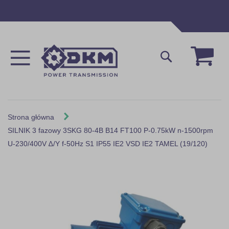
Przejdź
do
treści
Mój 
Szukaj
Strona główna
SILNIK 3 fazowy 3SKG 80-4B B14 FT100 P-0.75kW n-1500rpm
U-230/400V ∆/Y f-50Hz S1 IP55 IE2 VSD IE2 TAMEL (19/120)
Skip
to
the
end
of
the
images