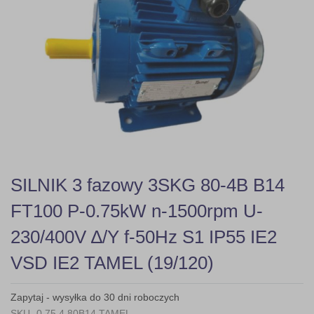
gallery
Skip
SILNIK 3 fazowy 3SKG 80-4B B14
to
the
FT100 P-0.75kW n-1500rpm U-
beginning
of
230/400V ∆/Y f-50Hz S1 IP55 IE2
the
images
VSD IE2 TAMEL (19/120)
gallery
Zapytaj - wysyłka do 30 dni roboczych
SKU
0,75 4 80B14 TAMEL