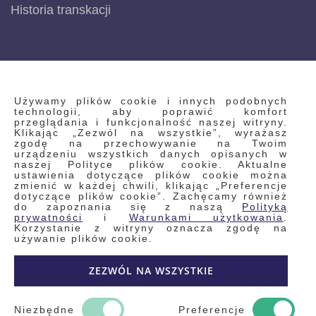
Historia transkacji
INFORMACJE
Używamy plików cookie i innych podobnych
technologii, aby poprawić komfort
przeglądania i funkcjonalność naszej witryny.
Klikając „Zezwól na wszystkie”, wyrażasz
Regulamin
zgodę na przechowywanie na Twoim
urządzeniu wszystkich danych opisanych w
Polityka prywatności i pliki cookie
naszej Polityce plików cookie. Aktualne
ustawienia dotyczące plików cookie można
Wyszukiwane frazy
zmienić w każdej chwili, klikając „Preferencje
dotyczące plików cookie”. Zachęcamy również
Wyszukiwanie zaawansowane
do zapoznania się z naszą
Polityką
Zamówienia
prywatności
i
Warunkami użytkowania
.
Korzystanie z witryny oznacza zgodę na
Skontaktuj się z nami
używanie plików cookie.
Odstąp od umowy
ZEZWÓL NA WSZYSTKIE
Blog
Kontakt
Niezbędne
Preferencje