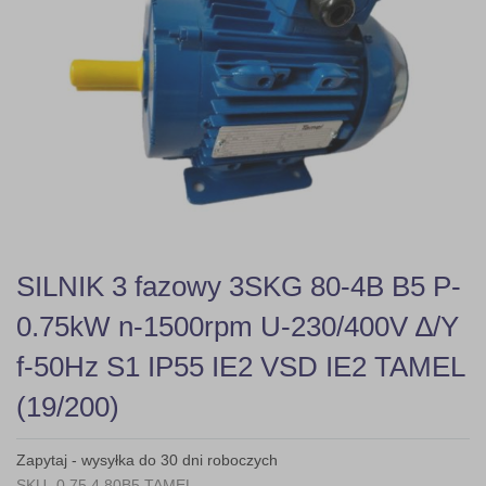
gallery
Skip
SILNIK 3 fazowy 3SKG 80-4B B5 P-
to
the
0.75kW n-1500rpm U-230/400V ∆/Y
beginning
of
f-50Hz S1 IP55 IE2 VSD IE2 TAMEL
the
images
(19/200)
gallery
Zapytaj - wysyłka do 30 dni roboczych
SKU
0,75 4 80B5 TAMEL