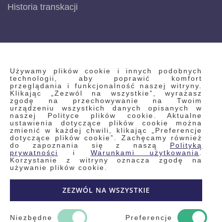
Historia transkacji
INFORMACJE
Używamy plików cookie i innych podobnych
technologii, aby poprawić komfort
przeglądania i funkcjonalność naszej witryny.
Klikając „Zezwól na wszystkie”, wyrażasz
Regulamin
zgodę na przechowywanie na Twoim
urządzeniu wszystkich danych opisanych w
Polityka prywatności i pliki cookie
naszej Polityce plików cookie. Aktualne
ustawienia dotyczące plików cookie można
Wyszukiwane frazy
zmienić w każdej chwili, klikając „Preferencje
dotyczące plików cookie”. Zachęcamy również
Wyszukiwanie zaawansowane
do zapoznania się z naszą
Polityką
Zamówienia
prywatności
i
Warunkami użytkowania
.
Korzystanie z witryny oznacza zgodę na
Skontaktuj się z nami
używanie plików cookie.
Odstąp od umowy
ZEZWÓL NA WSZYSTKIE
Blog
Kontakt
Niezbędne
Preferencje