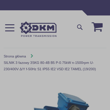
Przejdź
do
treści
Mój 
Szukaj
Strona główna
SILNIK 3 fazowy 3SKG 80-4B B5 P-0.75kW n-1500rpm U-
230/400V ∆/Y f-50Hz S1 IP55 IE2 VSD IE2 TAMEL (19/200)
Skip
to
the
end
of
the
images