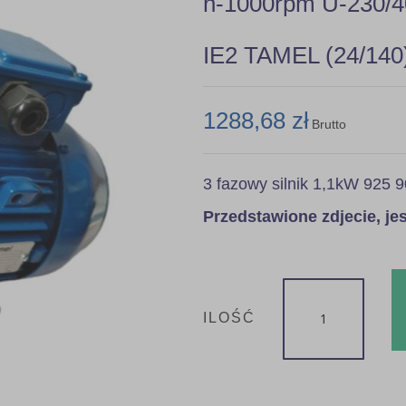
n-1000rpm U-230/4
IE2 TAMEL (24/140
1288,68 zł
Brutto
3 fazowy silnik 1,1kW 925
Przedstawione zdjecie, j
ILOŚĆ