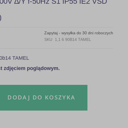
00V ∆/Y f-50Hz S1 IP55 IE2 VSD
)
Zapytaj - wysyłka do 30 dni roboczych
SKU
1,1 6 90B14 TAMEL
 90b14 TAMEL
est zdjęciem poglądowym.
DODAJ DO KOSZYKA