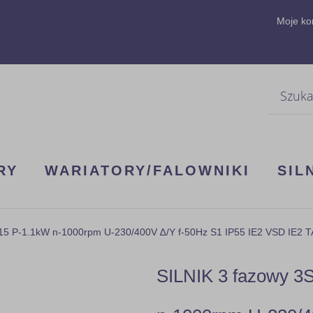
Moje ko
Szukaj
RY
WARIATORY/FALOWNIKI
SIL
15 P-1.1kW n-1000rpm U-230/400V ∆/Y f-50Hz S1 IP55 IE2 VSD IE2 
SILNIK 3 fazowy 3