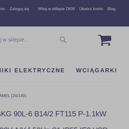
nto
Zaloguj się
Witaj w sklepie DKM
Utwórz konto
Blog
Mój koszy
Szukaj
NIKI ELEKTRYCZNE
WCIĄGARKI
TAMEL (24/140)
SKG 90L-6 B14/2 FT115 P-1.1kW