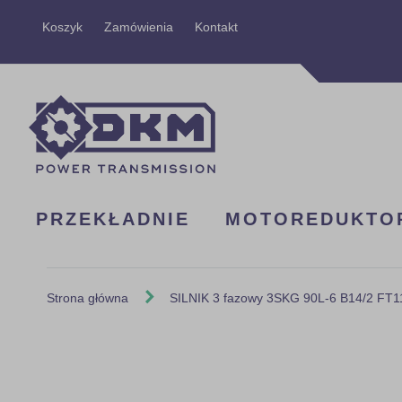
Przejdź
Koszyk
Zamówienia
Kontakt
do
treści
PRZEKŁADNIE
MOTOREDUKTO
Strona główna
SILNIK 3 fazowy 3SKG 90L-6 B14/2 FT1
Skip
to
the
end