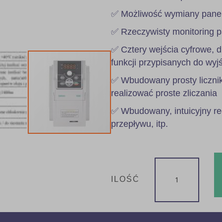
✅ Możliwość wymiany panel
✅ Rzeczywisty monitoring pa
✅ Cztery wejścia cyfrowe, dl
funkcji przypisanych do wyj
✅ Wbudowany prosty licznik
realizować proste zliczania
✅ Wbudowany, intuicyjny reg
przepływu, itp.
ILOŚĆ