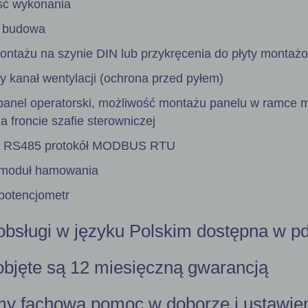
ść wykonania
 budowa
ntażu na szynie DIN lub przykręcenia do płyty montaż
kanał wentylacji (ochrona przed pyłem)
nel operatorski, możliwość montażu panelu w ramce m
 froncie szafie sterowniczej
a RS485 protokół MODBUS RTU
moduł hamowania
otencjometr
 obsługi w języku Polskim dostępna w pd
objęte są 12 miesięczną gwarancją
y fachową pomoc w doborze i ustawie