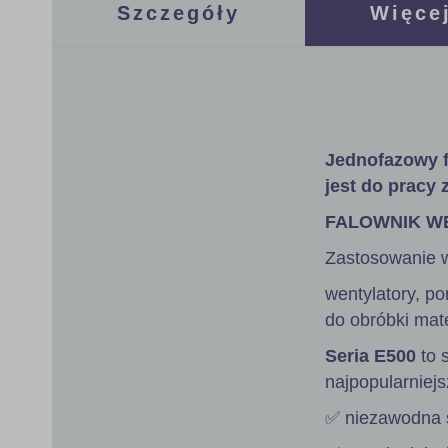
Szczegóły
Więcej
Jednofazowy 
jest do pracy 
FALOWNIK 
Zastosowanie w 
wentylatory, po
do obróbki mate
Seria Е500
to 
najpopularniejs
✅ niezawodna s