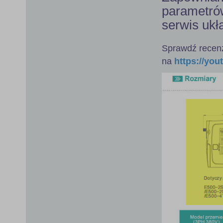
parametrów
serwis ukł
Sprawdź recenz
na
https://yo