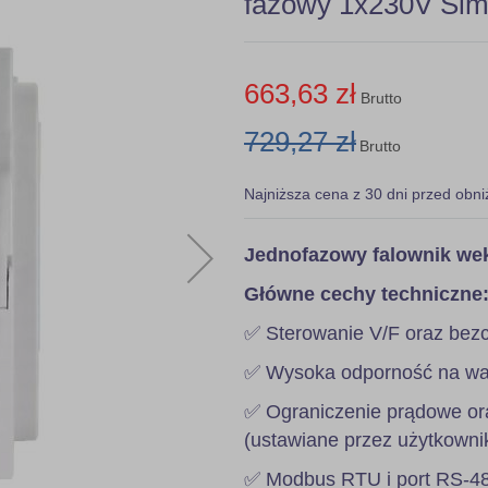
fazowy 1x230V Sim
663,63 zł
Brutto
729,27 zł
Brutto
Najniższa cena z 30 dni przed obni
Jednofazowy falownik we
Główne cechy techniczne
✅ Sterowanie V/F oraz bez
✅ Wysoka odporność na wach
✅ Ograniczenie prądowe ora
(ustawiane przez użytkowni
✅ Modbus RTU i port RS-48