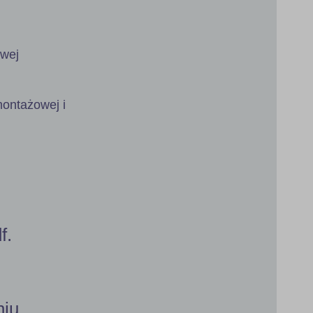
owej
ontażowej i
f.
niu