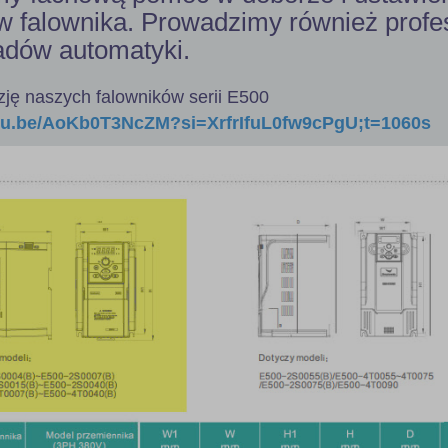
 falownika. Prowadzimy również profe
adów automatyki.
ję naszych falowników serii E500
utu.be/AoKb0T3NcZM?si=XrfrIfuL0fw9cPgU;t=1060s