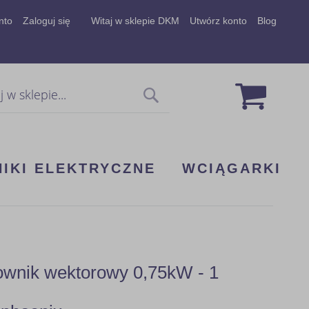
nto
Zaloguj się
Witaj w sklepie DKM
Utwórz konto
Blog
Mój koszy
Szukaj
NIKI ELEKTRYCZNE
WCIĄGARKI
wnik wektorowy 0,75kW - 1