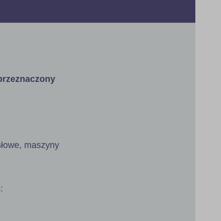
przeznaczony
ysłowe, maszyny
: