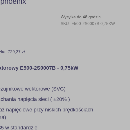
phoenix
Wysyłka do 48 godzin
SKU
E500-2S0007B 0,75KW
żką: 729,27 zł
ktorowy E500-2S0007B - 0,75kW
:
czujnikowe wektorowe (SVC)
ania napięcia sieci ( ±20% )
z napięciowe przy niskich prędkościach
ka)
5 w standardzie