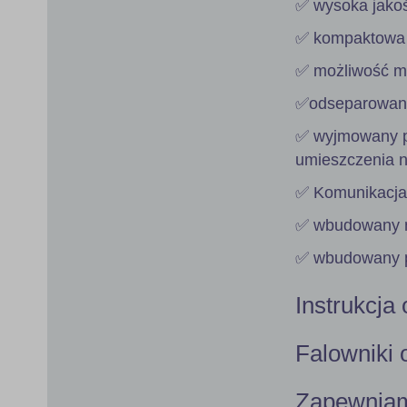
✅ wysoka jako
✅ kompaktowa
✅ możliwość mo
✅odseparowany 
✅ wyjmowany pa
umieszczenia na
✅ Komunikacj
✅ wbudowany 
✅ wbudowany p
Instrukcja
Falowniki 
Zapewniam