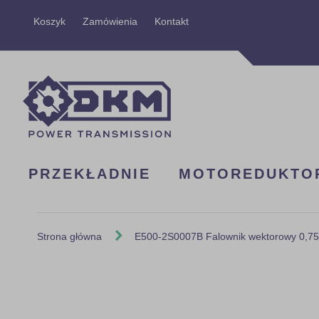
Przejdź
Koszyk
Zamówienia
Kontakt
do
treści
PRZEKŁADNIE
MOTOREDUKTO
Strona główna
E500-2S0007B Falownik wektorowy 0,75
Skip
to
the
end