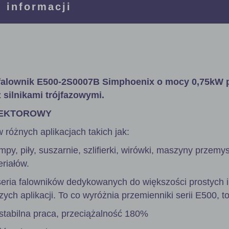
 informacji
falownik E500-2S0007B Simphoenix o mocy 0,75kW 
z silnikami trójfazowymi.
WEKTOROWY
różnych aplikacjach takich jak:
mpy, piły, suszarnie, szlifierki, wirówki, maszyny przem
riałów.
seria falowników dedykowanych do większości prostych i
zych aplikacji. To co wyróżnia przemienniki serii E500, to
tabilna praca, przeciążalność 180%