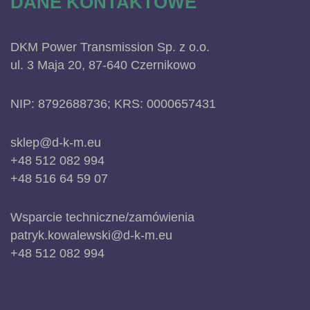
DANE KONTAKTOWE
DKM Power Transmission Sp. z o.o.
ul. 3 Maja 20, 87-640 Czernikowo
NIP: 8792688736; KRS: 0000657431
sklep@d-k-m.eu
+48 512 082 994
+48 516 64 59 07
Wsparcie techniczne/zamówienia
patryk.kowalewski@d-k-m.eu
+48 512 082 994