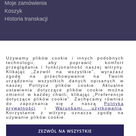
Moje zamówienia
Koszyk
Historia transkacji
INFORMACJE
Używamy plików cookie i innych podobnych
technologii, aby poprawić komfort
przeglądania i funkcjonalność naszej witryny.
Klikając „Zezwól na wszystkie”, wyrażasz
Regulamin
zgodę na przechowywanie na Twoim
urządzeniu wszystkich danych opisanych w
Polityka prywatności i pliki cookie
naszej Polityce plików cookie. Aktualne
ustawienia dotyczące plików cookie można
Wyszukiwane frazy
zmienić w każdej chwili, klikając „Preferencje
dotyczące plików cookie”. Zachęcamy również
Wyszukiwanie zaawansowane
do zapoznania się z naszą
Polityką
Zamówienia
prywatności
i
Warunkami użytkowania
.
Korzystanie z witryny oznacza zgodę na
Skontaktuj się z nami
używanie plików cookie.
Odstąp od umowy
ZEZWÓL NA WSZYSTKIE
Blog