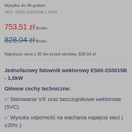
gallery
Wysyłka do 48 godzin
SKU
E500-2S0015B 1,5KW
753,51 zł
Brutto
828,04 zł
Brutto
Najniższa cena z 30 dni przed obniżką: 828,04 zł
Jednofazowy falownik wektorowy E500-2S0015B
- 1,5kW
Główne cechy techniczne:
✅ Sterowanie V/F oraz bezczujnikowe wektorowe
(SVC)
✅ Wysoka odporność na wachania napięcia sieci (
±20% )