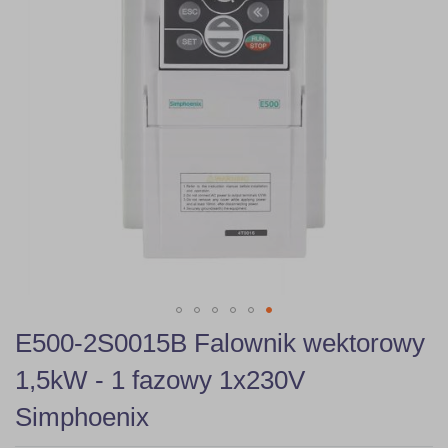
gallery
Skip
E500-2S0015B Falownik wektorowy
to
the
1,5kW - 1 fazowy 1x230V
beginning
of
Simphoenix
the
images