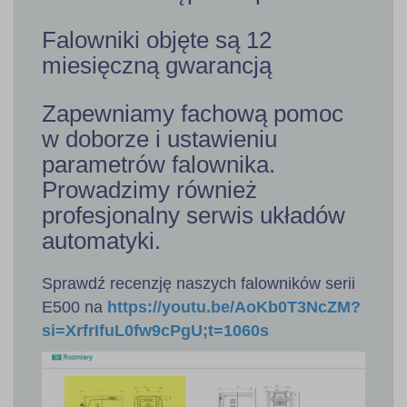
Falowniki objęte są 12
miesięczną gwarancją
Zapewniamy fachową pomoc
w doborze i ustawieniu
parametrów falownika.
Prowadzimy również
profesjonalny serwis układów
automatyki.
Sprawdź recenzję naszych falowników serii
E500 na
https://youtu.be/AoKb0T3NcZM?
si=XrfrIfuL0fw9cPgU;t=1060s