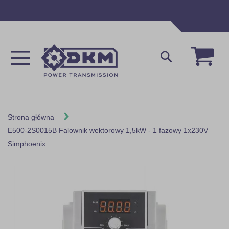
Przejdź
do
treści
Mój 
Szukaj
Strona główna
E500-2S0015B Falownik wektorowy 1,5kW - 1 fazowy 1x230V
Simphoenix
Skip
to
the
end
of
the
images