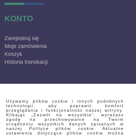
KONTO
Zarejestruj się
Moje zamówienia
Koszyk
Historia transkacji
INFORMACJE
Używamy plików cookie i innych podobnych
technologii, aby poprawić komfort
przeglądania i funkcjonalność naszej witryny.
Klikając „Zezwól na wszystkie”, wyrażasz
Regulamin
zgodę na przechowywanie na Twoim
urządzeniu wszystkich danych opisanych w
Polityka prywatności i pliki cookie
naszej Polityce plików cookie. Aktualne
ustawienia dotyczące plików cookie można
Wyszukiwane frazy