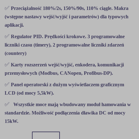
✅
Przeciążalność 180%/2s, 150%/90s, 110% ciągle. Makra
(wstępne nastawy wejść/wyjść i parametrów) dla typowych
aplikacji.
✅
Regulator PID. Prędkości krokowe. 3 programowalne
liczniki czasu (timery), 2 programowalne liczniki zdarzeń
(countery)
✅
Karty rozszerzeń wejść/wyjść, enkodera, komunikacji
przemysłowych (Modbus, CANopen, Profibus-DP).
✅
Panel operatorski z dużym wyświetlaczem graficznym
LCD (od mocy 5,5kW).
✅
Wszystkie moce mają wbudowany moduł hamowania w
standardzie. Możliwość podłączenia dławika DC od mocy
15kW.