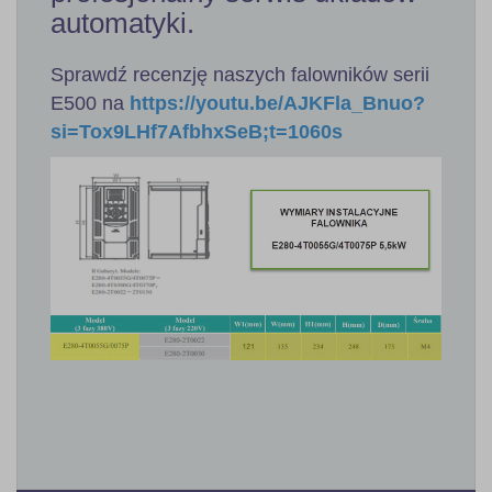
automatyki.
Sprawdź recenzję naszych falowników serii
E500 na
https://youtu.be/AJKFla_Bnuo?
si=Tox9LHf7AfbhxSeB;t=1060s