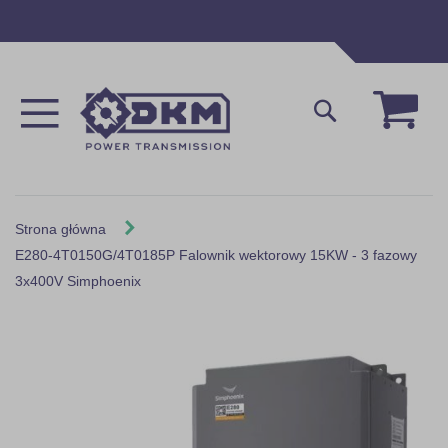
Przejdź
do
treści
Mój 
Szukaj
Strona główna
E280-4T0150G/4T0185P Falownik wektorowy 15KW - 3 fazowy
3x400V Simphoenix
Skip
to
the
end
of
the
images