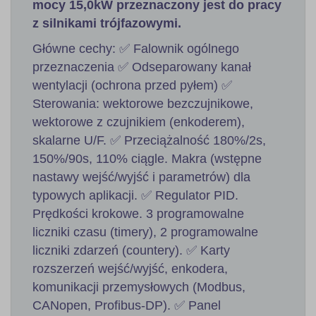
mocy 15,0kW przeznaczony jest do pracy
z silnikami trójfazowymi.
Główne cechy: ✅ Falownik ogólnego
przeznaczenia ✅ Odseparowany kanał
wentylacji (ochrona przed pyłem) ✅
Sterowania: wektorowe bezczujnikowe,
wektorowe z czujnikiem (enkoderem),
skalarne U/F. ✅ Przeciążalność 180%/2s,
150%/90s, 110% ciągle. Makra (wstępne
nastawy wejść/wyjść i parametrów) dla
typowych aplikacji. ✅ Regulator PID.
Prędkości krokowe. 3 programowalne
liczniki czasu (timery), 2 programowalne
liczniki zdarzeń (countery). ✅ Karty
rozszerzeń wejść/wyjść, enkodera,
komunikacji przemysłowych (Modbus,
CANopen, Profibus-DP). ✅ Panel