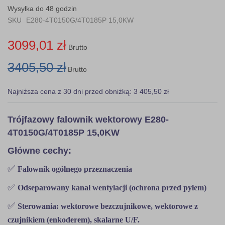
gallery
Wysyłka do 48 godzin
SKU
E280-4T0150G/4T0185P 15,0KW
3099,01 zł
Brutto
3405,50 zł
Brutto
Najniższa cena z 30 dni przed obniżką: 3 405,50 zł
Trójfazowy falownik wektorowy E280-
4T0150G/4T0185P 15,0KW
Główne cechy:
✅
Falownik ogólnego przeznaczenia
✅
Odseparowany kanał wentylacji (ochrona przed pyłem)
✅
Sterowania: wektorowe bezczujnikowe, wektorowe z
czujnikiem (enkoderem), skalarne U/F.