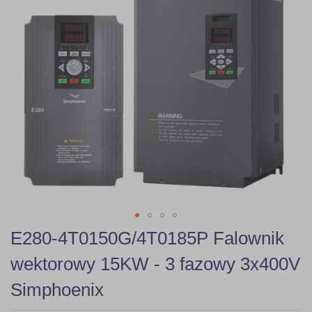
gallery
Skip
E280-4T0150G/4T0185P Falownik
to
the
wektorowy 15KW - 3 fazowy 3x400V
beginning
of
Simphoenix
the
images