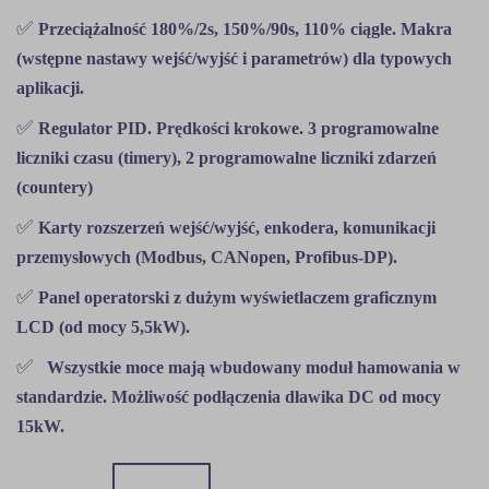
✅
Przeciążalność 180%/2s, 150%/90s, 110% ciągle. Makra
(wstępne nastawy wejść/wyjść i parametrów) dla typowych
aplikacji.
✅
Regulator PID. Prędkości krokowe. 3 programowalne
liczniki czasu (timery), 2 programowalne liczniki zdarzeń
(countery)
✅
Karty rozszerzeń wejść/wyjść, enkodera, komunikacji
przemysłowych (Modbus, CANopen, Profibus-DP).
✅
Panel operatorski z dużym wyświetlaczem graficznym
LCD (od mocy 5,5kW).
✅
Wszystkie moce mają wbudowany moduł hamowania w
standardzie. Możliwość podłączenia dławika DC od mocy
15kW.