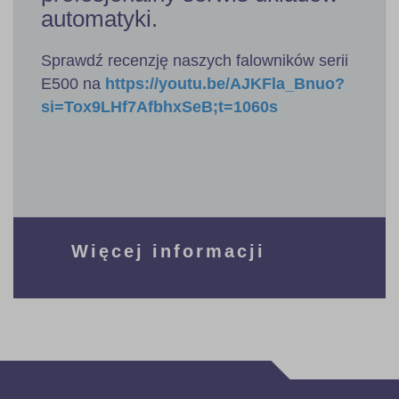
automatyki.
Sprawdź recenzję naszych falowników serii
E500 na
https://youtu.be/AJKFla_Bnuo?
si=Tox9LHf7AfbhxSeB;t=1060s
Więcej informacji