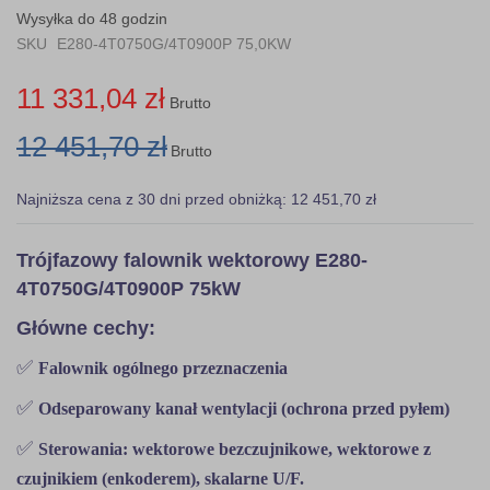
gallery
Wysyłka do 48 godzin
SKU
E280-4T0750G/4T0900P 75,0KW
11 331,04 zł
Brutto
12 451,70 zł
Brutto
Najniższa cena z 30 dni przed obniżką: 12 451,70 zł
Trójfazowy falownik wektorowy E280-
4T0750G/4T0900P 75kW
Główne cechy:
✅
Falownik ogólnego przeznaczenia
✅
Odseparowany kanał wentylacji (ochrona przed pyłem)
✅
Sterowania: wektorowe bezczujnikowe, wektorowe z
czujnikiem (enkoderem), skalarne U/F.