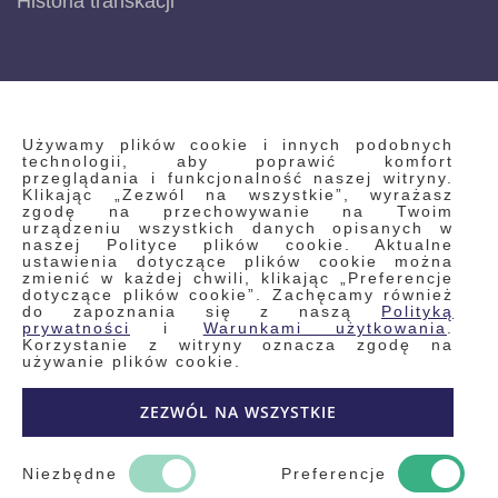
Historia transkacji
INFORMACJE
Używamy plików cookie i innych podobnych
technologii, aby poprawić komfort
przeglądania i funkcjonalność naszej witryny.
Klikając „Zezwól na wszystkie”, wyrażasz
Regulamin
zgodę na przechowywanie na Twoim
urządzeniu wszystkich danych opisanych w
Polityka prywatności i pliki cookie
naszej Polityce plików cookie. Aktualne
ustawienia dotyczące plików cookie można
Wyszukiwane frazy
zmienić w każdej chwili, klikając „Preferencje
dotyczące plików cookie”. Zachęcamy również
Wyszukiwanie zaawansowane
do zapoznania się z naszą
Polityką
Zamówienia
prywatności
i
Warunkami użytkowania
.
Korzystanie z witryny oznacza zgodę na
Skontaktuj się z nami
używanie plików cookie.
Odstąp od umowy
ZEZWÓL NA WSZYSTKIE
Blog
Kontakt
Niezbędne
Preferencje