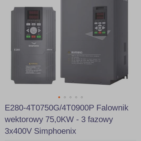
gallery
Skip
E280-4T0750G/4T0900P Falownik
to
the
wektorowy 75,0KW - 3 fazowy
beginning
of
3x400V Simphoenix
the
images