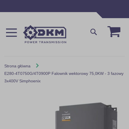
Przejdź
do
treści
Mój 
Szukaj
Strona główna
E280-4T0750G/4T0900P Falownik wektorowy 75,0KW - 3 fazowy
3x400V Simphoenix
Skip
to
the
end
of
the
images