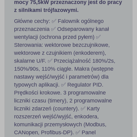
mocy 75,5kW przeznaczony jest do pracy
z silnikami trójfazowymi.
Główne cechy: ✅ Falownik ogólnego
przeznaczenia ✅ Odseparowany kanał
wentylacji (ochrona przed pyłem) ✅
Sterowania: wektorowe bezczujnikowe,
wektorowe z czujnikiem (enkoderem),
skalarne U/F. ✅ Przeciążalność 180%/2s,
150%/90s, 110% ciągle. Makra (wstępne
nastawy wejść/wyjść i parametrów) dla
typowych aplikacji. ✅ Regulator PID.
Prędkości krokowe. 3 programowalne
liczniki czasu (timery), 2 programowalne
liczniki zdarzeń (countery). ✅ Karty
rozszerzeń wejść/wyjść, enkodera,
komunikacji przemysłowych (Modbus,
CANopen, Profibus-DP). ✅ Panel