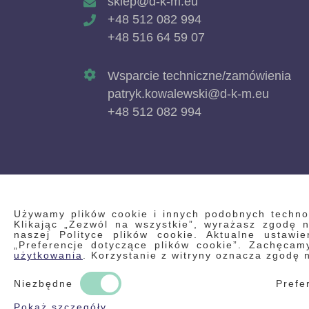
sklep@d-k-m.eu
+48 512 082 994
+48 516 64 59 07
Wsparcie techniczne/zamówienia
patryk.kowalewski@d-k-m.eu
+48 512 082 994
Używamy plików cookie i innych podobnych technolo
Klikając „Zezwól na wszystkie”, wyrażasz zgodę
naszej Polityce plików cookie. Aktualne ustawi
„Preferencje dotyczące plików cookie”. Zachęca
użytkowania
. Korzystanie z witryny oznacza zgodę 
Niezbędne
Prefe
Pokaż szczegóły