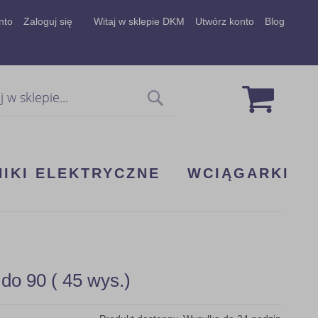
nto
Zaloguj się
Witaj w sklepie DKM
Utwórz konto
Blog
Mój koszy
Szukaj
NIKI ELEKTRYCZNE
WCIĄGARKI
do 90 ( 45 wys.)