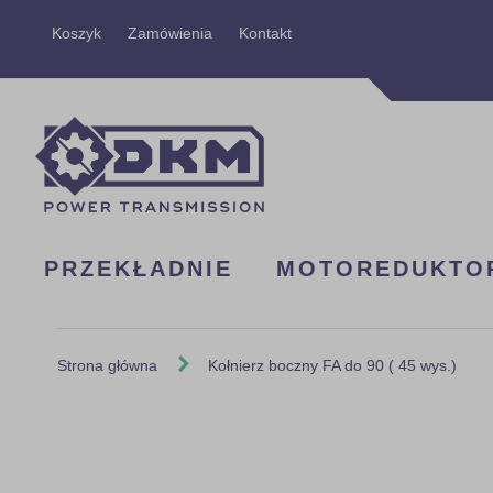
Przejdź
Koszyk
Zamówienia
Kontakt
do
treści
PRZEKŁADNIE
MOTOREDUKTO
Strona główna
Kołnierz boczny FA do 90 ( 45 wys.)
Skip
to
the
end