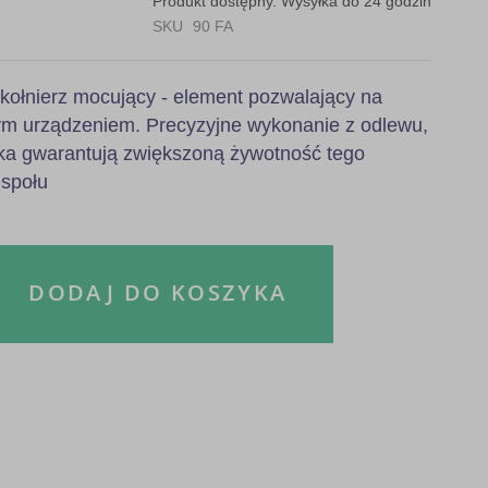
Produkt dostępny. Wysyłka do 24 godzin
SKU
90 FA
 kołnierz mocujący - element pozwalający na
nym urządzeniem. Precyzyjne wykonanie z odlewu,
ka gwarantują zwiększoną żywotność tego
espołu
DODAJ DO KOSZYKA