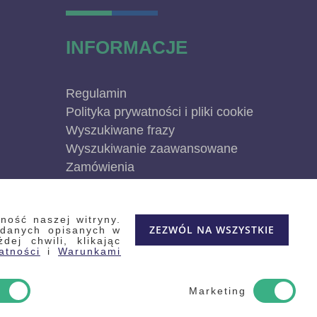
INFORMACJE
Regulamin
Polityka prywatności i pliki cookie
Wyszukiwane frazy
Wyszukiwanie zaawansowane
Zamówienia
Skontaktuj się z nami
Odstąp od umowy
ność naszej witryny.
Blog
ZEZWÓL NA WSZYSTKIE
 danych opisanych w
Kontakt
ej chwili, klikając
atności
i
Warunkami
Marketing