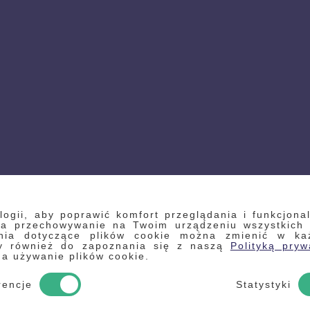
gii, aby poprawić komfort przeglądania i funkcjonal
 na przechowywanie na Twoim urządzeniu wszystkich
enia dotyczące plików cookie można zmienić w każd
my również do zapoznania się z naszą
Polityką pryw
na używanie plików cookie.
rencje
Statystyki