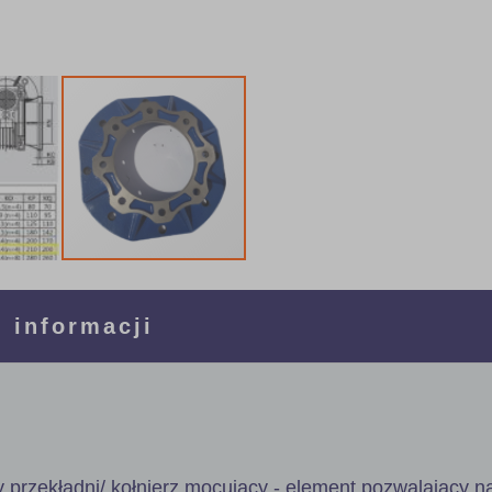
 informacji
 przekładni/ kołnierz mocujący - element pozwalający n