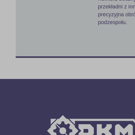
przekładni z i
precyzyjna obr
podzespołu.