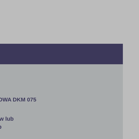
KOWA DKM 075
w lub
b