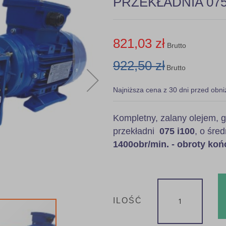
PRZEKŁADNIA 075 
821,03 zł
Brutto
922,50 zł
Brutto
Najniższa cena z 30 dni przed obni
Kompletny, zalany olejem
przekładni
075 i100
, o śre
1400obr/min. - obroty koń
ILOŚĆ