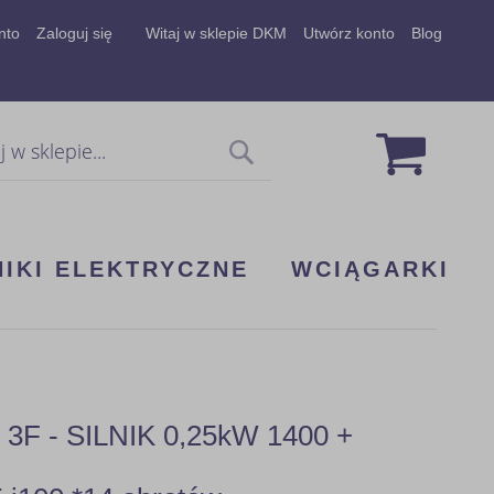
nto
Zaloguj się
Witaj w sklepie DKM
Utwórz konto
Blog
Mój koszy
Szukaj
NIKI ELEKTRYCZNE
WCIĄGARKI
 - SILNIK 0,25kW 1400 +