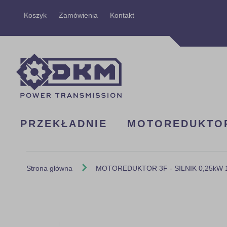
Przejdź
Koszyk
Zamówienia
Kontakt
do
treści
PRZEKŁADNIE
MOTOREDUKTO
Strona główna
MOTOREDUKTOR 3F - SILNIK 0,25kW 14
Skip
to
the
end