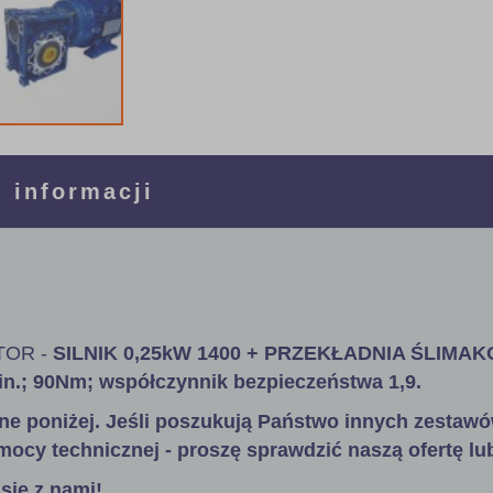
 informacji
OR -
SILNIK 0,25kW 1400 + PRZEKŁADNIA ŚLIMA
min.; 90Nm; współczynnik bezpieczeństwa 1,9.
ne poniżej. Jeśli poszukują Państwo innych zestawó
mocy technicznej - proszę sprawdzić naszą ofertę lu
się z nami!