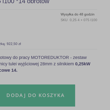
i100 *14 obrotów
Wysyłka do 48 godzin
SKU
0,25 4 + 075 I100
żką: 922,50 zł
, gotowy do pracy MOTOREDUKTOR - zestaw
dnicy tulei wyjściowej 28mm z silnikiem
0,25kW
cowe 14.
DODAJ DO KOSZYKA