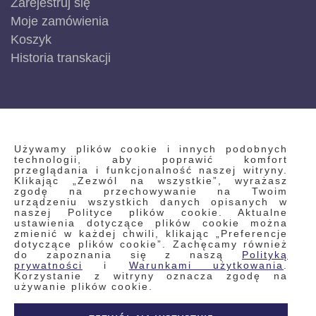
Zarejestruj się
Moje zamówienia
Koszyk
Historia transkacji
INFORMACJE
Używamy plików cookie i innych podobnych
technologii, aby poprawić komfort
przeglądania i funkcjonalność naszej witryny.
Klikając „Zezwól na wszystkie”, wyrażasz
Regulamin
zgodę na przechowywanie na Twoim
urządzeniu wszystkich danych opisanych w
Polityka prywatności i pliki cookie
naszej Polityce plików cookie. Aktualne
ustawienia dotyczące plików cookie można
Wyszukiwane frazy
zmienić w każdej chwili, klikając „Preferencje
dotyczące plików cookie”. Zachęcamy również
Wyszukiwanie zaawansowane
do zapoznania się z naszą
Polityką
Zamówienia
prywatności
i
Warunkami użytkowania
.
Korzystanie z witryny oznacza zgodę na
Skontaktuj się z nami
używanie plików cookie.
Odstąp od umowy