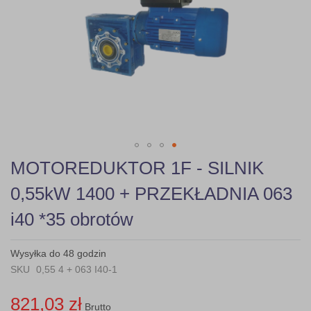
gallery
Skip
MOTOREDUKTOR 1F - SILNIK
to
the
0,55kW 1400 + PRZEKŁADNIA 063
beginning
of
i40 *35 obrotów
the
images
gallery
Wysyłka do 48 godzin
SKU
0,55 4 + 063 I40-1
821,03 zł
Brutto