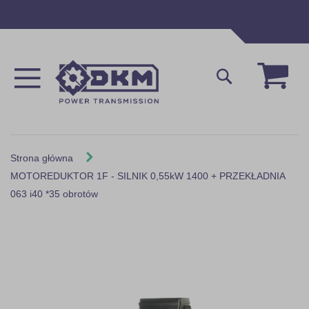
Przejdź
do
treści
Mój 
Szukaj
Strona główna
MOTOREDUKTOR 1F - SILNIK 0,55kW 1400 + PRZEKŁADNIA
063 i40 *35 obrotów
Skip
to
the
end
of
the
images