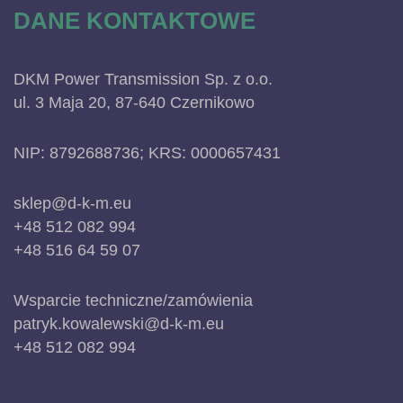
DANE KONTAKTOWE
DKM Power Transmission Sp. z o.o.
ul. 3 Maja 20, 87-640 Czernikowo
NIP: 8792688736; KRS: 0000657431
sklep@d-k-m.eu
+48 512 082 994
+48 516 64 59 07
Wsparcie techniczne/zamówienia
patryk.kowalewski@d-k-m.eu
+48 512 082 994