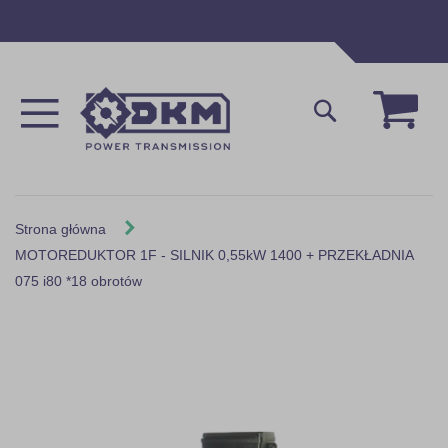
Przejdź
do
treści
Mój 
Szukaj
Strona główna
MOTOREDUKTOR 1F - SILNIK 0,55kW 1400 + PRZEKŁADNIA
075 i80 *18 obrotów
Skip
to
the
end
of
the
images