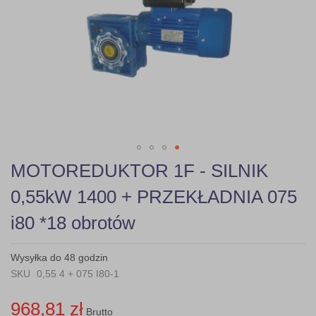
gallery
Skip
MOTOREDUKTOR 1F - SILNIK
to
the
0,55kW 1400 + PRZEKŁADNIA 075
beginning
of
i80 *18 obrotów
the
images
gallery
Wysyłka do 48 godzin
SKU
0,55 4 + 075 I80-1
968,81 zł
Brutto