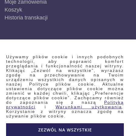
Moje zamówienia
Koszyk
Historia transkacji
INFORMACJE
Używamy plików cookie i innych podobnych
technologii, aby poprawić komfort
przeglądania i funkcjonalność naszej witryny.
Klikając „Zezwól na wszystkie”, wyrażasz
Regulamin
zgodę na przechowywanie na Twoim
urządzeniu wszystkich danych opisanych w
Polityka prywatności i pliki cookie
naszej Polityce plików cookie. Aktualne
ustawienia dotyczące plików cookie można
Wyszukiwane frazy
zmienić w każdej chwili, klikając „Preferencje
dotyczące plików cookie”. Zachęcamy również
Wyszukiwanie zaawansowane
do zapoznania się z naszą
Polityką
Zamówienia
prywatności
i
Warunkami użytkowania
.
Korzystanie z witryny oznacza zgodę na
Skontaktuj się z nami
używanie plików cookie.
Odstąp od umowy
ZEZWÓL NA WSZYSTKIE
Blog