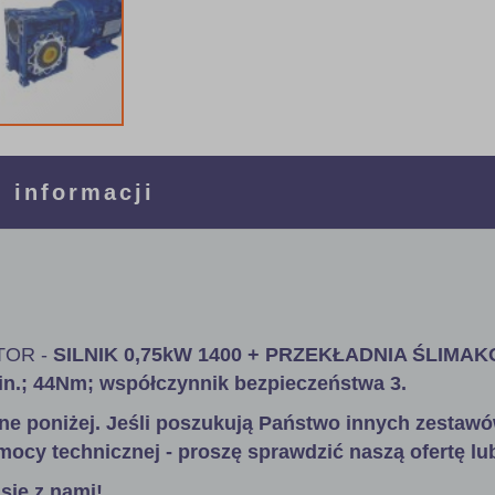
 informacji
OR -
SILNIK 0,75kW 1400 + PRZEKŁADNIA ŚLIMA
min.; 44Nm; współczynnik bezpieczeństwa 3
.
ne poniżej. Jeśli poszukują Państwo innych zestawó
mocy technicznej - proszę sprawdzić naszą ofertę lu
się z nami!