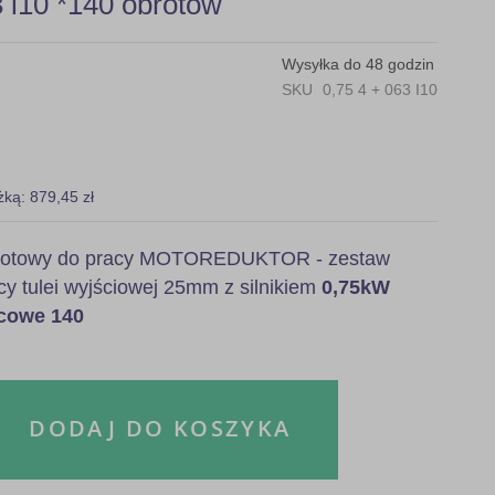
i10 *140 obrotów
Wysyłka do 48 godzin
SKU
0,75 4 + 063 I10
żką: 879,45 zł
, gotowy do pracy MOTOREDUKTOR - zestaw
cy tulei wyjściowej 25mm z silnikiem
0,75kW
ńcowe 140
DODAJ DO KOSZYKA