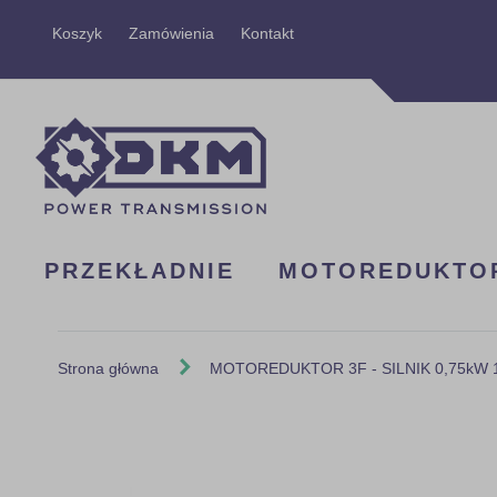
Przejdź
Koszyk
Zamówienia
Kontakt
do
treści
PRZEKŁADNIE
MOTOREDUKTO
Strona główna
MOTOREDUKTOR 3F - SILNIK 0,75kW 14
Skip
to
the
end