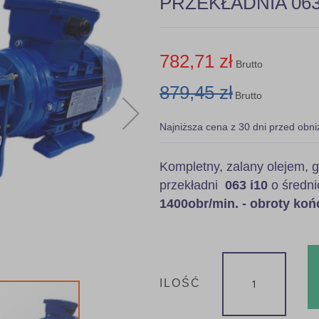
PRZEKŁADNIA 063 
782,71 zł
Brutto
879,45 zł
Brutto
Najniższa cena z 30 dni przed obni
Kompletny, zalany olejem
przekładni
063 i10
o średni
1400obr/min. - obroty ko
ILOŚĆ