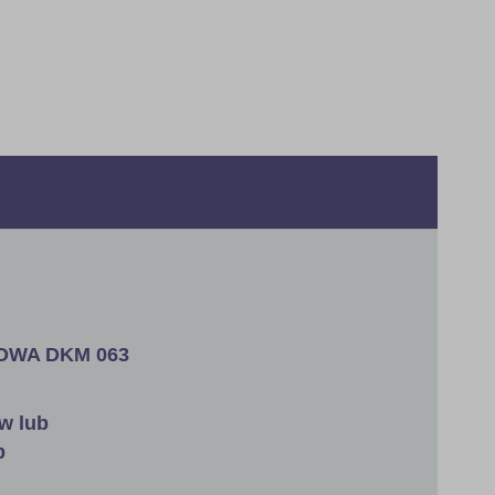
KOWA DKM 063
w lub
b