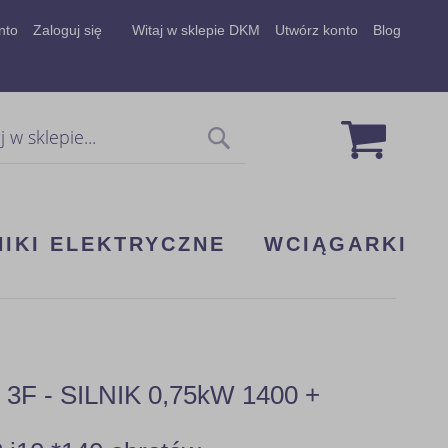
nto
Zaloguj się
Witaj w sklepie DKM
Utwórz konto
Blog
Mój koszy
Szukaj
NIKI ELEKTRYCZNE
WCIĄGARKI
 - SILNIK 0,75kW 1400 +