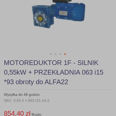
gallery
Skip
MOTOREDUKTOR 1F - SILNIK
to
the
0,55kW + PRZEKŁADNIA 063 i15
beginning
of
*93 obroty do ALFA22
the
images
gallery
Wysyłka do 48 godzin
SKU
0,55 4 + 063 I15-1A-2
854,40 zł
Brutto