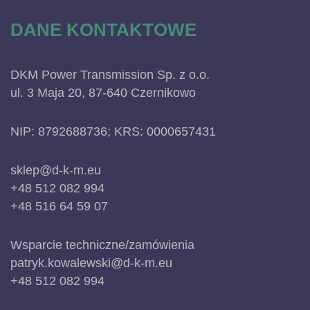
DANE KONTAKTOWE
DKM Power Transmission Sp. z o.o.
ul. 3 Maja 20, 87-640 Czernikowo
NIP: 8792688736; KRS: 0000657431
sklep@d-k-m.eu
+48 512 082 994
+48 516 64 59 07
Wsparcie techniczne/zamówienia
patryk.kowalewski@d-k-m.eu
+48 512 082 994