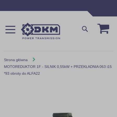
Przejdź
do
treści
Mój 
Szukaj
Strona główna
MOTOREDUKTOR 1F - SILNIK 0,55kW + PRZEKŁADNIA 063 i15
*93 obroty do ALFA22
Skip
to
the
end
of
the
images