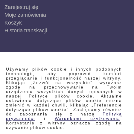
Zarejestruj się
Moje zamówienia
Koszyk
Historia transkacji
INFORMACJE
Używamy plików cookie i innych podobnych
technologii, aby poprawić komfort
przeglądania i funkcjonalność naszej witryny.
Klikając „Zezwól na wszystkie”, wyrażasz
Regulamin
zgodę na przechowywanie na Twoim
urządzeniu wszystkich danych opisanych w
Polityka prywatności i pliki cookie
naszej Polityce plików cookie. Aktualne
ustawienia dotyczące plików cookie można
Wyszukiwane frazy
zmienić w każdej chwili, klikając „Preferencje
dotyczące plików cookie”. Zachęcamy również
Wyszukiwanie zaawansowane
do zapoznania się z naszą
Polityką
Zamówienia
prywatności
i
Warunkami użytkowania
.
Korzystanie z witryny oznacza zgodę na
Skontaktuj się z nami
używanie plików cookie.
Odstąp od umowy