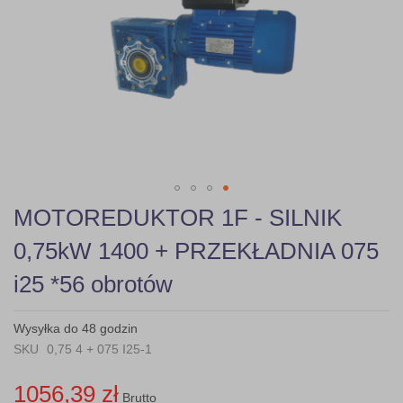
gallery
Skip
MOTOREDUKTOR 1F - SILNIK
to
the
0,75kW 1400 + PRZEKŁADNIA 075
beginning
of
i25 *56 obrotów
the
images
gallery
Wysyłka do 48 godzin
SKU
0,75 4 + 075 I25-1
1056,39 zł
Brutto