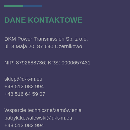
DANE KONTAKTOWE
DKM Power Transmission Sp. z o.o.
ul. 3 Maja 20, 87-640 Czernikowo
NIP: 8792688736; KRS: 0000657431
sklep@d-k-m.eu
+48 512 082 994
+48 516 64 59 07
Wsparcie techniczne/zamówienia
patryk.kowalewski@d-k-m.eu
+48 512 082 994