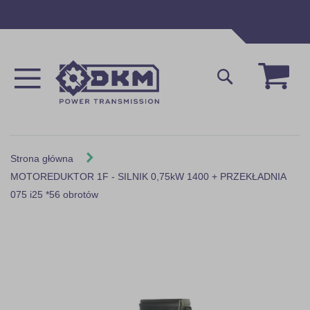
Przejdź
do
treści
Mój 
Szukaj
Strona główna
MOTOREDUKTOR 1F - SILNIK 0,75kW 1400 + PRZEKŁADNIA
075 i25 *56 obrotów
Skip
to
the
end
of
the
images