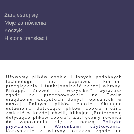
Zarejestruj się
Moje zamówienia
Koszyk
Historia transkacji
INFORMACJE
Używamy plików cookie i innych podobnych
technologii, aby poprawić komfort
przeglądania i funkcjonalność naszej witryny.
Klikając „Zezwól na wszystkie”, wyrażasz
Regulamin
zgodę na przechowywanie na Twoim
urządzeniu wszystkich danych opisanych w
Polityka prywatności i pliki cookie
naszej Polityce plików cookie. Aktualne
ustawienia dotyczące plików cookie można
Wyszukiwane frazy
zmienić w każdej chwili, klikając „Preferencje
dotyczące plików cookie”. Zachęcamy również
Wyszukiwanie zaawansowane
do zapoznania się z naszą
Polityką
Zamówienia
prywatności
i
Warunkami użytkowania
.
Korzystanie z witryny oznacza zgodę na
Skontaktuj się z nami