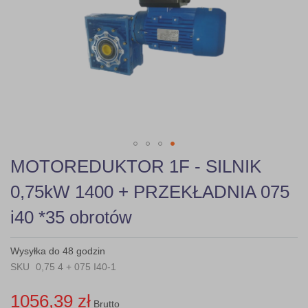
gallery
Skip
MOTOREDUKTOR 1F - SILNIK
to
the
0,75kW 1400 + PRZEKŁADNIA 075
beginning
of
i40 *35 obrotów
the
images
gallery
Wysyłka do 48 godzin
SKU
0,75 4 + 075 I40-1
1056,39 zł
Brutto