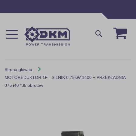
Przejdź
do
treści
Mój 
Szukaj
Strona główna
MOTOREDUKTOR 1F - SILNIK 0,75kW 1400 + PRZEKŁADNIA
075 i40 *35 obrotów
Skip
to
the
end
of
the
images