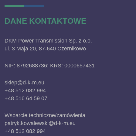
DANE KONTAKTOWE
DKM Power Transmission Sp. z o.o.
ul. 3 Maja 20, 87-640 Czernikowo
NIP: 8792688736; KRS: 0000657431
sklep@d-k-m.eu
+48 512 082 994
+48 516 64 59 07
Wsparcie techniczne/zamówienia
patryk.kowalewski@d-k-m.eu
+48 512 082 994