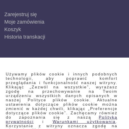
Zarejestruj się
Moje zamówienia
Koszyk
Historia transkacji
INFORMACJE
Używamy plików cookie i innych podobnych
technologii, aby poprawić komfort
przeglądania i funkcjonalność naszej witryny.
Klikając „Zezwól na wszystkie”, wyrażasz
Regulamin
zgodę na przechowywanie na Twoim
urządzeniu wszystkich danych opisanych w
Polityka prywatności i pliki cookie
naszej Polityce plików cookie. Aktualne
ustawienia dotyczące plików cookie można
Wyszukiwane frazy
zmienić w każdej chwili, klikając „Preferencje
dotyczące plików cookie”. Zachęcamy również
Wyszukiwanie zaawansowane
do zapoznania się z naszą
Polityką
Zamówienia
prywatności
i
Warunkami użytkowania
.
Korzystanie z witryny oznacza zgodę na
Skontaktuj się z nami