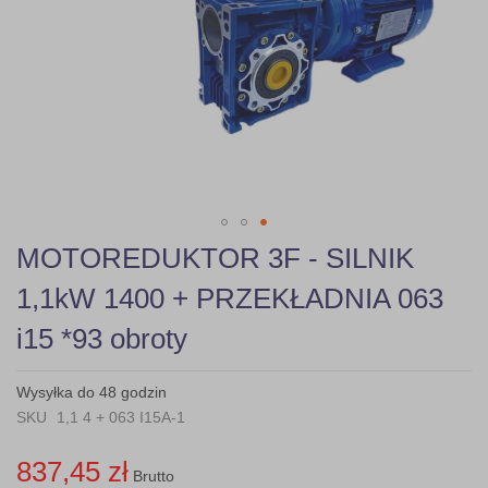
gallery
Skip
MOTOREDUKTOR 3F - SILNIK
to
the
1,1kW 1400 + PRZEKŁADNIA 063
beginning
of
i15 *93 obroty
the
images
gallery
Wysyłka do 48 godzin
SKU
1,1 4 + 063 I15A-1
837,45 zł
Brutto