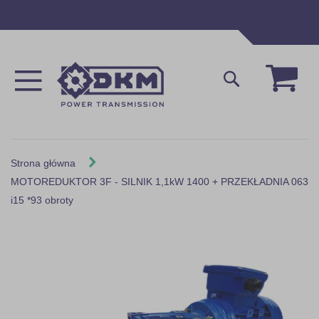
Przejdź
do
treści
Mój 
Szukaj
Strona główna
MOTOREDUKTOR 3F - SILNIK 1,1kW 1400 + PRZEKŁADNIA 063
i15 *93 obroty
Skip
to
the
end
of
the
images