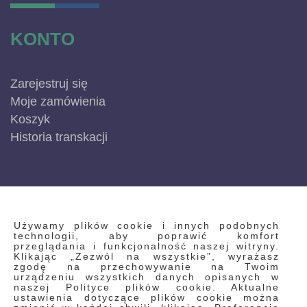
KONTO
Zarejestruj się
Moje zamówienia
Koszyk
Historia transkacji
INFORMACJE
Używamy plików cookie i innych podobnych
technologii, aby poprawić komfort
przeglądania i funkcjonalność naszej witryny.
Klikając „Zezwól na wszystkie”, wyrażasz
Regulamin
zgodę na przechowywanie na Twoim
urządzeniu wszystkich danych opisanych w
Polityka prywatności i pliki cookie
naszej Polityce plików cookie. Aktualne
ustawienia dotyczące plików cookie można
Wyszukiwane frazy