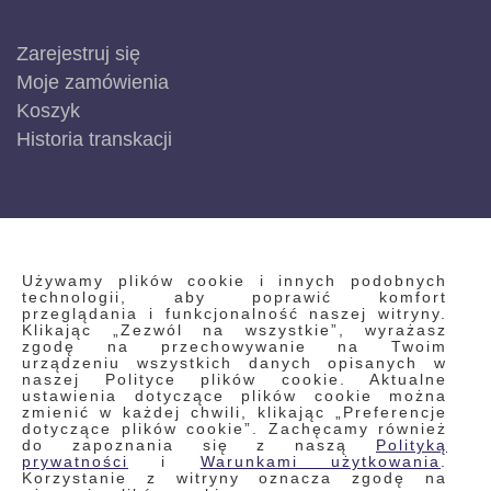
Zarejestruj się
Moje zamówienia
Koszyk
Historia transkacji
INFORMACJE
Używamy plików cookie i innych podobnych
technologii, aby poprawić komfort
przeglądania i funkcjonalność naszej witryny.
Klikając „Zezwól na wszystkie”, wyrażasz
Regulamin
zgodę na przechowywanie na Twoim
urządzeniu wszystkich danych opisanych w
Polityka prywatności i pliki cookie
naszej Polityce plików cookie. Aktualne
ustawienia dotyczące plików cookie można
Wyszukiwane frazy
zmienić w każdej chwili, klikając „Preferencje
dotyczące plików cookie”. Zachęcamy również
Wyszukiwanie zaawansowane
do zapoznania się z naszą
Polityką
Zamówienia
prywatności
i
Warunkami użytkowania
.
Korzystanie z witryny oznacza zgodę na
Skontaktuj się z nami