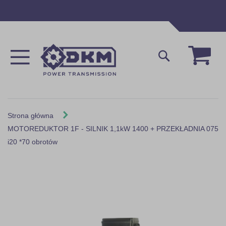
Przejdź
do
treści
Mój 
Szukaj
Strona główna
MOTOREDUKTOR 1F - SILNIK 1,1kW 1400 + PRZEKŁADNIA 075
i20 *70 obrotów
Skip
to
the
end
of
the
images