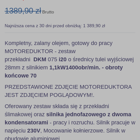
1389,90 zł
Brutto
Najniższa cena z 30 dni przed obniżką: 1 389,90 zł
Kompletny, zalany olejem, gotowy do pracy
MOTOREDUKTOR - zestaw
przekładni
DKM
075
i20
o średnicy tulei wyjściowej
28mm z silnikiem
1,1kW
1400obr/min. - obroty
końcowe 70
PRZEDSTAWIONE ZDJĘCIE MOTOREDUKTORA
JEST ZDJĘCIEM POGLĄDOWYM!.
Oferowany zestaw składa się z przekładni
ślimakowej oraz
silnika jednofazowego z dwoma
kondensatorami
- pracy i rozruchu. Silnik pracuje w
napięciu
230V
, Mocowanie kołnierzowe. Silnik w
obudowie aluminiowej.