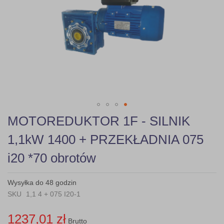
gallery
Skip
MOTOREDUKTOR 1F - SILNIK
to
the
1,1kW 1400 + PRZEKŁADNIA 075
beginning
of
i20 *70 obrotów
the
images
gallery
Wysyłka do 48 godzin
SKU
1,1 4 + 075 I20-1
1237,01 zł
Brutto