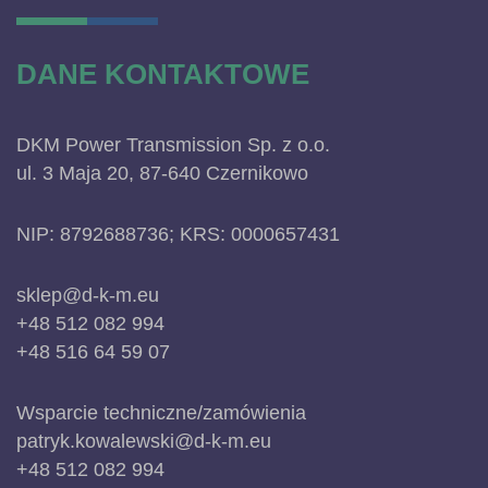
DANE KONTAKTOWE
DKM Power Transmission Sp. z o.o.
ul. 3 Maja 20, 87-640 Czernikowo
NIP: 8792688736; KRS: 0000657431
sklep@d-k-m.eu
+48 512 082 994
+48 516 64 59 07
Wsparcie techniczne/zamówienia
patryk.kowalewski@d-k-m.eu
+48 512 082 994