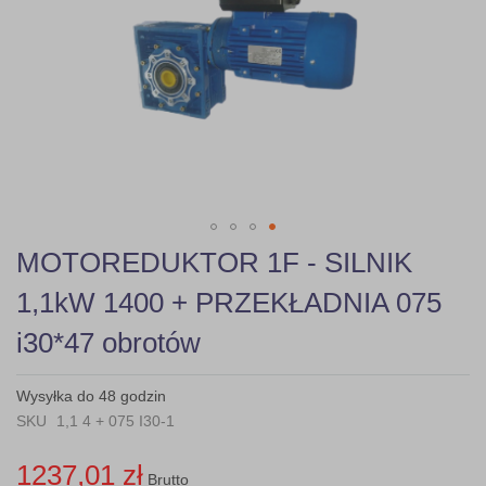
gallery
Skip
MOTOREDUKTOR 1F - SILNIK
to
the
1,1kW 1400 + PRZEKŁADNIA 075
beginning
of
i30*47 obrotów
the
images
gallery
Wysyłka do 48 godzin
SKU
1,1 4 + 075 I30-1
1237,01 zł
Brutto