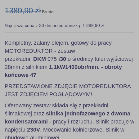
1389,90 zł
Brutto
Najniższa cena z 30 dni przed obniżką: 1 389,90 zł
Kompletny, zalany olejem, gotowy do pracy
MOTOREDUKTOR - zestaw
przekładni
DKM
075
i30
o średnicy tulei wyjściowej
28mm z silnikiem
1,1kW
1400obr/min. - obroty
końcowe 47
PRZEDSTAWIONE ZDJĘCIE MOTOREDUKTORA
JEST ZDJĘCIEM POGLĄDOWYM!.
Oferowany zestaw składa się z przekładni
ślimakowej oraz
silnika jednofazowego z dwoma
kondensatorami
- pracy i rozruchu. Silnik pracuje w
napięciu
230V
, Mocowanie kołnierzowe. Silnik w
obudowie aluminiowej.