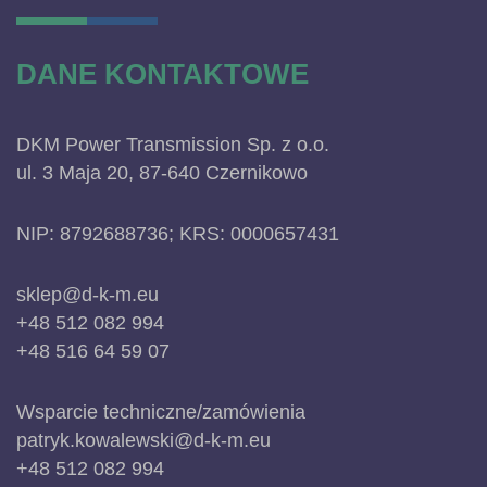
DANE KONTAKTOWE
DKM Power Transmission Sp. z o.o.
ul. 3 Maja 20, 87-640 Czernikowo
NIP: 8792688736; KRS: 0000657431
sklep@d-k-m.eu
+48 512 082 994
+48 516 64 59 07
Wsparcie techniczne/zamówienia
patryk.kowalewski@d-k-m.eu
+48 512 082 994