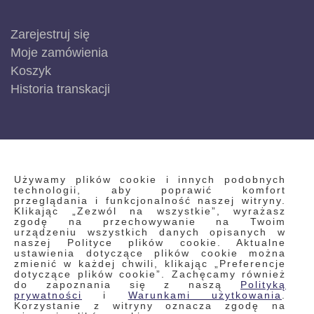
Zarejestruj się
Moje zamówienia
Koszyk
Historia transkacji
INFORMACJE
Używamy plików cookie i innych podobnych
technologii, aby poprawić komfort
przeglądania i funkcjonalność naszej witryny.
Klikając „Zezwól na wszystkie”, wyrażasz
Regulamin
zgodę na przechowywanie na Twoim
urządzeniu wszystkich danych opisanych w
Polityka prywatności i pliki cookie
naszej Polityce plików cookie. Aktualne
ustawienia dotyczące plików cookie można
Wyszukiwane frazy
zmienić w każdej chwili, klikając „Preferencje
dotyczące plików cookie”. Zachęcamy również
Wyszukiwanie zaawansowane
do zapoznania się z naszą
Polityką
Zamówienia
prywatności
i
Warunkami użytkowania
.
Korzystanie z witryny oznacza zgodę na
Skontaktuj się z nami