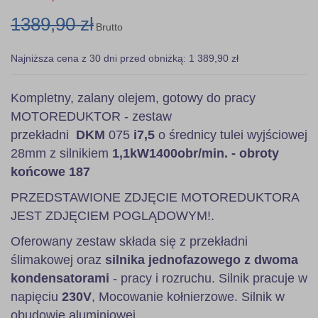
1389,90 zł
Brutto
Najniższa cena z 30 dni przed obniżką: 1 389,90 zł
Kompletny, zalany olejem, gotowy do pracy
MOTOREDUKTOR - zestaw
przekładni
DKM
075
i7,5
o średnicy tulei wyjściowej
28mm z silnikiem
1,1kW
1400obr/min. - obroty
końcowe 187
PRZEDSTAWIONE ZDJĘCIE MOTOREDUKTORA
JEST ZDJĘCIEM POGLĄDOWYM!.
Oferowany zestaw składa się z przekładni
ślimakowej oraz
silnika jednofazowego z dwoma
kondensatorami
- pracy i rozruchu. Silnik pracuje w
napięciu
230V
, Mocowanie kołnierzowe. Silnik w
obudowie aluminiowej.