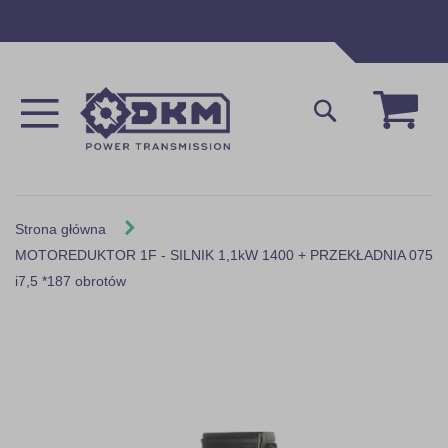
Przejdź
do
treści
Mój 
Szukaj
Strona główna
MOTOREDUKTOR 1F - SILNIK 1,1kW 1400 + PRZEKŁADNIA 075
i7,5 *187 obrotów
Skip
to
the
end
of
the
images