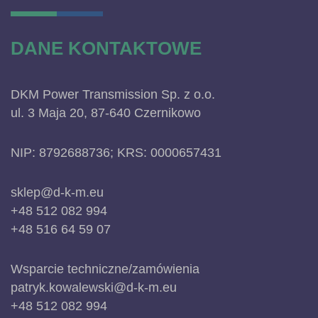
DANE KONTAKTOWE
DKM Power Transmission Sp. z o.o.
ul. 3 Maja 20, 87-640 Czernikowo
NIP: 8792688736; KRS: 0000657431
sklep@d-k-m.eu
+48 512 082 994
+48 516 64 59 07
Wsparcie techniczne/zamówienia
patryk.kowalewski@d-k-m.eu
+48 512 082 994