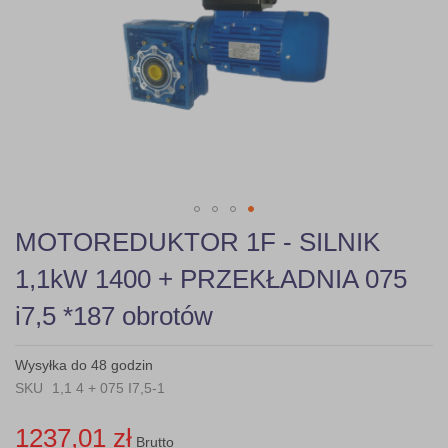
gallery
Skip
MOTOREDUKTOR 1F - SILNIK
to
the
1,1kW 1400 + PRZEKŁADNIA 075
beginning
of
i7,5 *187 obrotów
the
images
gallery
Wysyłka do 48 godzin
SKU
1,1 4 + 075 I7,5-1
1237,01 zł
Brutto