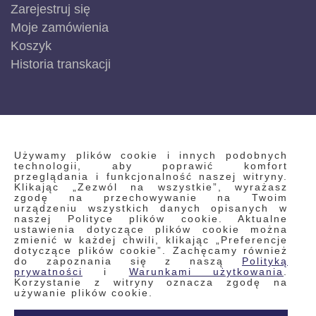
Zarejestruj się
Moje zamówienia
Koszyk
Historia transkacji
INFORMACJE
Używamy plików cookie i innych podobnych
technologii, aby poprawić komfort
przeglądania i funkcjonalność naszej witryny.
Klikając „Zezwól na wszystkie”, wyrażasz
Regulamin
zgodę na przechowywanie na Twoim
urządzeniu wszystkich danych opisanych w
Polityka prywatności i pliki cookie
naszej Polityce plików cookie. Aktualne
ustawienia dotyczące plików cookie można
Wyszukiwane frazy
zmienić w każdej chwili, klikając „Preferencje
dotyczące plików cookie”. Zachęcamy również
Wyszukiwanie zaawansowane
do zapoznania się z naszą
Polityką
Zamówienia
prywatności
i
Warunkami użytkowania
.
Korzystanie z witryny oznacza zgodę na
Skontaktuj się z nami
używanie plików cookie.
Odstąp od umowy