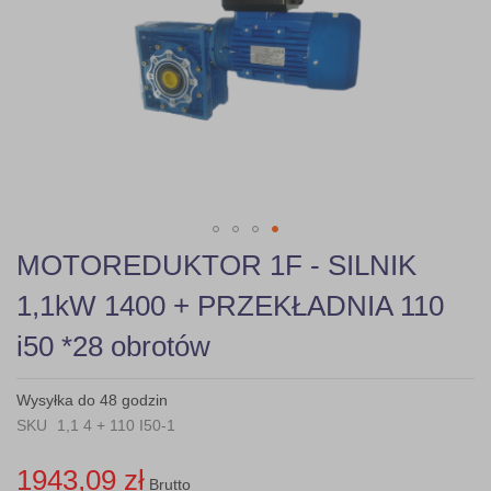
gallery
Skip
MOTOREDUKTOR 1F - SILNIK
to
the
1,1kW 1400 + PRZEKŁADNIA 110
beginning
of
i50 *28 obrotów
the
images
gallery
Wysyłka do 48 godzin
SKU
1,1 4 + 110 I50-1
1943,09 zł
Brutto