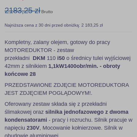
2183,25 zł
Brutto
Najniższa cena z 30 dni przed obniżką: 2 183,25 zł
Kompletny, zalany olejem, gotowy do pracy
MOTOREDUKTOR - zestaw
przekładni
DKM
110
i50
o średnicy tulei wyjściowej
42mm z silnikiem
1,1kW
1400obr/min. - obroty
końcowe 28
PRZEDSTAWIONE ZDJĘCIE MOTOREDUKTORA
JEST ZDJĘCIEM POGLĄDOWYM!.
Oferowany zestaw składa się z przekładni
ślimakowej oraz
silnika jednofazowego z dwoma
kondensatorami
- pracy i rozruchu. Silnik pracuje w
napięciu
230V
, Mocowanie kołnierzowe. Silnik w
obudowie aluminiowej.