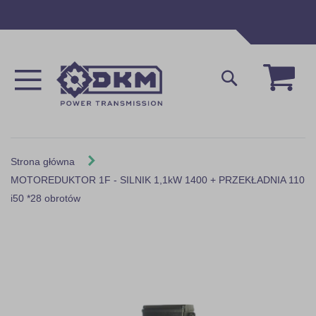
Przejdź
do
treści
Mój 
Szukaj
Strona główna
MOTOREDUKTOR 1F - SILNIK 1,1kW 1400 + PRZEKŁADNIA 110
i50 *28 obrotów
Skip
to
the
end
of
the
images