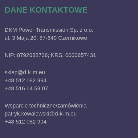
DANE KONTAKTOWE
DKM Power Transmission Sp. z o.o.
ul. 3 Maja 20, 87-640 Czernikowo
NIP: 8792688736; KRS: 0000657431
sklep@d-k-m.eu
+48 512 082 994
+48 516 64 59 07
Wsparcie techniczne/zamówienia
patryk.kowalewski@d-k-m.eu
+48 512 082 994