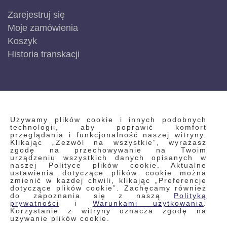
Zarejestruj się
Moje zamówienia
Koszyk
Historia transkacji
INFORMACJE
Używamy plików cookie i innych podobnych
technologii, aby poprawić komfort
przeglądania i funkcjonalność naszej witryny.
Klikając „Zezwól na wszystkie”, wyrażasz
Regulamin
zgodę na przechowywanie na Twoim
urządzeniu wszystkich danych opisanych w
Polityka prywatności i pliki cookie
naszej Polityce plików cookie. Aktualne
ustawienia dotyczące plików cookie można
Wyszukiwane frazy
zmienić w każdej chwili, klikając „Preferencje
dotyczące plików cookie”. Zachęcamy również
Wyszukiwanie zaawansowane
do zapoznania się z naszą
Polityką
Zamówienia
prywatności
i
Warunkami użytkowania
.
Korzystanie z witryny oznacza zgodę na
Skontaktuj się z nami
używanie plików cookie.