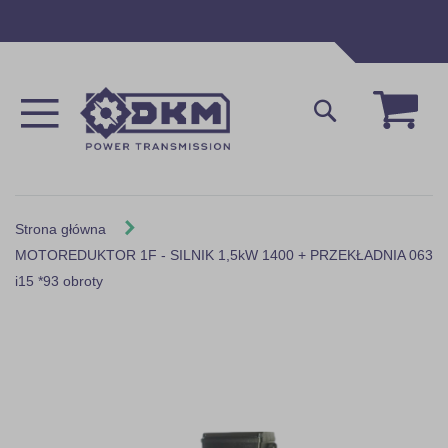
Przejdź
do
treści
Mój 
Szukaj
Strona główna
MOTOREDUKTOR 1F - SILNIK 1,5kW 1400 + PRZEKŁADNIA 063
i15 *93 obroty
Skip
to
the
end
of
the
images