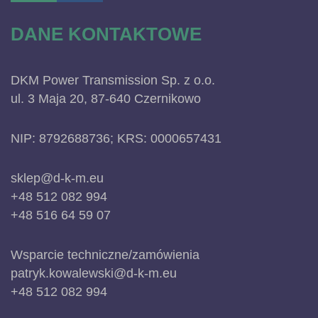
DANE KONTAKTOWE
DKM Power Transmission Sp. z o.o.
ul. 3 Maja 20, 87-640 Czernikowo
NIP: 8792688736; KRS: 0000657431
sklep@d-k-m.eu
+48 512 082 994
+48 516 64 59 07
Wsparcie techniczne/zamówienia
patryk.kowalewski@d-k-m.eu
+48 512 082 994