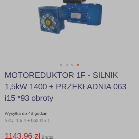
gallery
Skip
MOTOREDUKTOR 1F - SILNIK
to
the
1,5kW 1400 + PRZEKŁADNIA 063
beginning
of
i15 *93 obroty
the
images
gallery
Wysyłka do 48 godzin
SKU
1,5 4 + 063 I15-1
1143,96 zł
Brutto