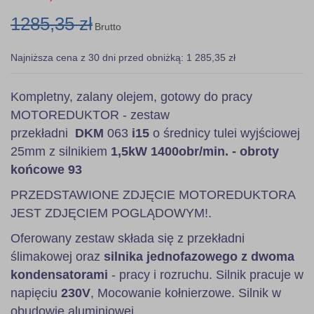
1285,35 zł
Brutto
Najniższa cena z 30 dni przed obniżką: 1 285,35 zł
Kompletny, zalany olejem, gotowy do pracy
MOTOREDUKTOR - zestaw
przekładni
DKM
063
i15
o średnicy tulei wyjściowej
25mm z silnikiem
1,5kW 1400obr/min. - obroty
końcowe 93
PRZEDSTAWIONE ZDJĘCIE MOTOREDUKTORA
JEST ZDJĘCIEM POGLĄDOWYM!.
Oferowany zestaw składa się z przekładni
ślimakowej oraz
silnika jednofazowego z dwoma
kondensatorami
- pracy i rozruchu. Silnik pracuje w
napięciu
230V
, Mocowanie kołnierzowe. Silnik w
obudowie aluminiowej.