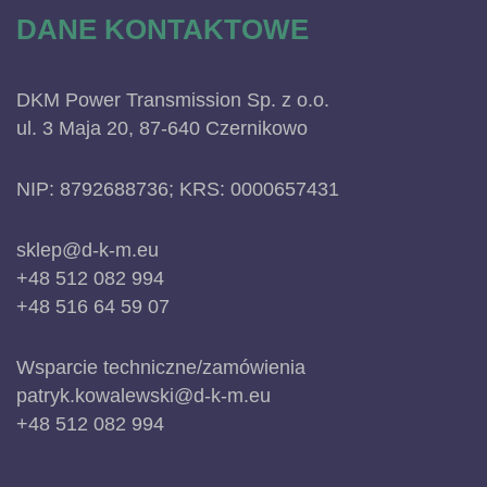
DANE KONTAKTOWE
DKM Power Transmission Sp. z o.o.
ul. 3 Maja 20, 87-640 Czernikowo
NIP: 8792688736; KRS: 0000657431
sklep@d-k-m.eu
+48 512 082 994
+48 516 64 59 07
Wsparcie techniczne/zamówienia
patryk.kowalewski@d-k-m.eu
+48 512 082 994