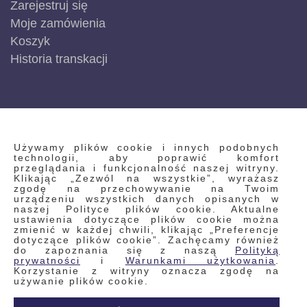
Zarejestruj się
Moje zamówienia
Koszyk
Historia transkacji
INFORMACJE
Używamy plików cookie i innych podobnych
technologii, aby poprawić komfort
przeglądania i funkcjonalność naszej witryny.
Klikając „Zezwól na wszystkie”, wyrażasz
Regulamin
zgodę na przechowywanie na Twoim
urządzeniu wszystkich danych opisanych w
Polityka prywatności i pliki cookie
naszej Polityce plików cookie. Aktualne
ustawienia dotyczące plików cookie można
Wyszukiwane frazy
zmienić w każdej chwili, klikając „Preferencje
dotyczące plików cookie”. Zachęcamy również
Wyszukiwanie zaawansowane
do zapoznania się z naszą
Polityką
Zamówienia
prywatności
i
Warunkami użytkowania
.
Korzystanie z witryny oznacza zgodę na
Skontaktuj się z nami
używanie plików cookie.
Odstąp od umowy