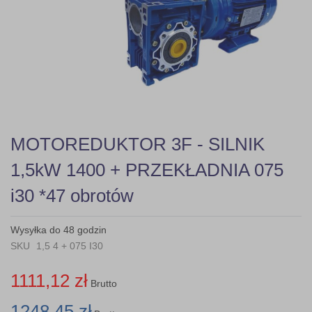
gallery
Skip
MOTOREDUKTOR 3F - SILNIK
to
the
1,5kW 1400 + PRZEKŁADNIA 075
beginning
of
i30 *47 obrotów
the
images
gallery
Wysyłka do 48 godzin
SKU
1,5 4 + 075 I30
1111,12 zł
Brutto
1248,45 zł