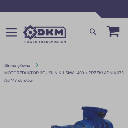
Przejdź
do
treści
Mój 
Szukaj
Strona główna
MOTOREDUKTOR 3F - SILNIK 1,5kW 1400 + PRZEKŁADNIA 075
i30 *47 obrotów
Skip
to
the
end
of
the
images