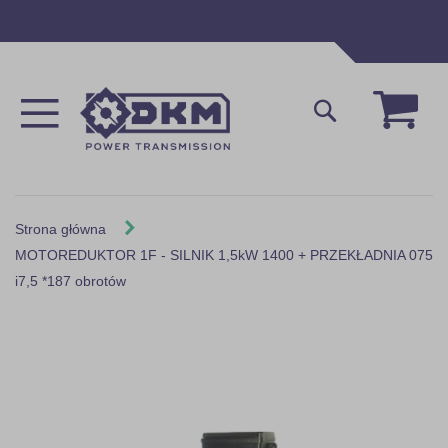
Przejdź
do
treści
Mój 
Szukaj
Strona główna
MOTOREDUKTOR 1F - SILNIK 1,5kW 1400 + PRZEKŁADNIA 075
i7,5 *187 obrotów
Skip
to
the
end
of
the
images