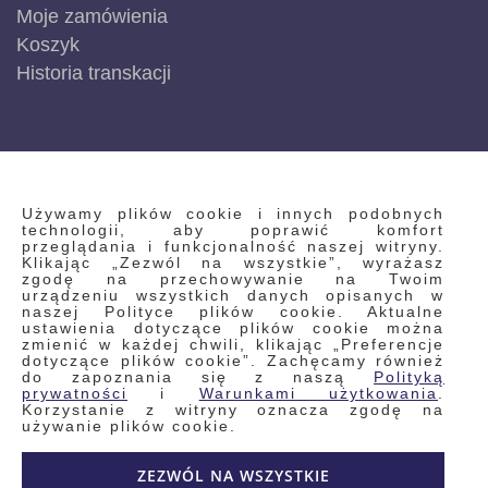
Moje zamówienia
Koszyk
Historia transkacji
INFORMACJE
Używamy plików cookie i innych podobnych
technologii, aby poprawić komfort
przeglądania i funkcjonalność naszej witryny.
Klikając „Zezwól na wszystkie”, wyrażasz
Regulamin
zgodę na przechowywanie na Twoim
urządzeniu wszystkich danych opisanych w
Polityka prywatności i pliki cookie
naszej Polityce plików cookie. Aktualne
ustawienia dotyczące plików cookie można
Wyszukiwane frazy
zmienić w każdej chwili, klikając „Preferencje
dotyczące plików cookie”. Zachęcamy również
Wyszukiwanie zaawansowane
do zapoznania się z naszą
Polityką
Zamówienia
prywatności
i
Warunkami użytkowania
.
Korzystanie z witryny oznacza zgodę na
Skontaktuj się z nami
używanie plików cookie.
Odstąp od umowy
ZEZWÓL NA WSZYSTKIE
Blog