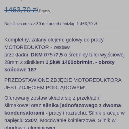
1463,70 zł
Brutto
Najniższa cena z 30 dni przed obniżką: 1 463,70 zł
Kompletny, zalany olejem, gotowy do pracy
MOTOREDUKTOR - zestaw
przekładni
DKM
075
i7,5
o średnicy tulei wyjściowej
28mm z silnikiem
1,5kW
1400obr/min. - obroty
końcowe 187
PRZEDSTAWIONE ZDJĘCIE MOTOREDUKTORA
JEST ZDJĘCIEM POGLĄDOWYM!.
Oferowany zestaw składa się z przekładni
ślimakowej oraz
silnika jednofazowego z dwoma
kondensatorami
- pracy i rozruchu. Silnik pracuje w
napięciu
230V
, Mocowanie kołnierzowe. Silnik w
obudowie aluminiowej.