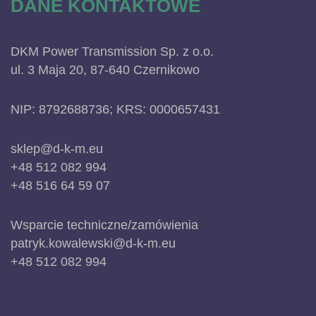
DANE KONTAKTOWE
DKM Power Transmission Sp. z o.o.
ul. 3 Maja 20, 87-640 Czernikowo
NIP: 8792688736; KRS: 0000657431
sklep@d-k-m.eu
+48 512 082 994
+48 516 64 59 07
Wsparcie techniczne/zamówienia
patryk.kowalewski@d-k-m.eu
+48 512 082 994