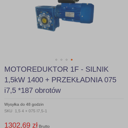
gallery
Skip
MOTOREDUKTOR 1F - SILNIK
to
the
1,5kW 1400 + PRZEKŁADNIA 075
beginning
of
i7,5 *187 obrotów
the
images
gallery
Wysyłka do 48 godzin
SKU
1,5 4 + 075 I7,5-1
1302,69 zł
Brutto