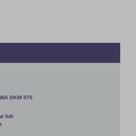
WA DKM 075
w lub
b