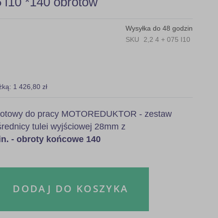
i10 *140 obrotów
Wysyłka do 48 godzin
SKU
2,2 4 + 075 I10
żką: 1 426,80 zł
, gotowy do pracy MOTOREDUKTOR - zestaw
rednicy tulei wyjściowej 28mm z
n. - obroty końcowe 140
DODAJ DO KOSZYKA