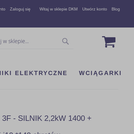
nto
Zaloguj się
Witaj w sklepie DKM
Utwórz konto
Blog
Mój koszy
Szukaj
NIKI ELEKTRYCZNE
WCIĄGARKI
 - SILNIK 2,2kW 1400 +