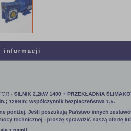
 informacji
OR -
SILNIK 2,2
kW
1400 + PRZEKŁADNIA ŚLIMAKO
min.; 129Nm; współczynnik bezpieczeństwa 1,5
.
ne poniżej. Jeśli poszukują Państwo innych zestawó
mocy technicznej - proszę sprawdzić naszą ofertę lu
się z nami!