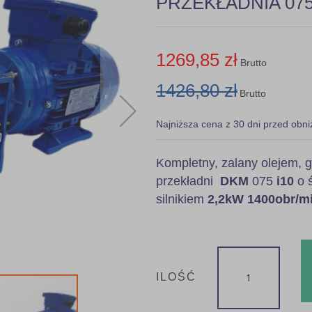
PRZEKŁADNIA 075 
1269,85 zł
Brutto
1426,80 zł
Brutto
Najniższa cena z 30 dni przed obni
Kompletny, zalany olejem
przekładni
DKM
075
i10
o ś
silnikiem
2,2
kW
1400obr/mi
ILOŚĆ