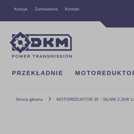
Przejdź
Koszyk
Zamówienia
Kontakt
do
treści
PRZEKŁADNIE
MOTOREDUKTO
Strona główna
MOTOREDUKTOR 3F - SILNIK 2,2kW 140
Skip
to
the
end