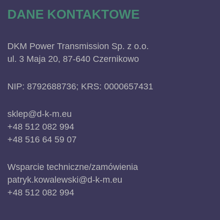
DANE KONTAKTOWE
DKM Power Transmission Sp. z o.o.
ul. 3 Maja 20, 87-640 Czernikowo
NIP: 8792688736; KRS: 0000657431
sklep@d-k-m.eu
+48 512 082 994
+48 516 64 59 07
Wsparcie techniczne/zamówienia
patryk.kowalewski@d-k-m.eu
+48 512 082 994