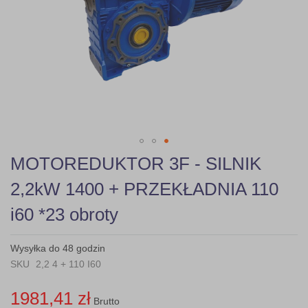
gallery
Skip
MOTOREDUKTOR 3F - SILNIK
to
the
2,2kW 1400 + PRZEKŁADNIA 110
beginning
of
i60 *23 obroty
the
images
gallery
Wysyłka do 48 godzin
SKU
2,2 4 + 110 I60
1981,41 zł
Brutto