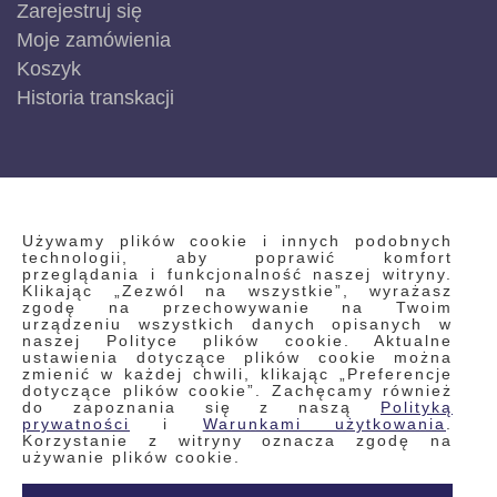
Zarejestruj się
Moje zamówienia
Koszyk
Historia transkacji
INFORMACJE
Używamy plików cookie i innych podobnych
technologii, aby poprawić komfort
przeglądania i funkcjonalność naszej witryny.
Klikając „Zezwól na wszystkie”, wyrażasz
Regulamin
zgodę na przechowywanie na Twoim
urządzeniu wszystkich danych opisanych w
Polityka prywatności i pliki cookie
naszej Polityce plików cookie. Aktualne
ustawienia dotyczące plików cookie można
Wyszukiwane frazy
zmienić w każdej chwili, klikając „Preferencje
dotyczące plików cookie”. Zachęcamy również
Wyszukiwanie zaawansowane
do zapoznania się z naszą
Polityką
Zamówienia
prywatności
i
Warunkami użytkowania
.
Korzystanie z witryny oznacza zgodę na
Skontaktuj się z nami
używanie plików cookie.
Odstąp od umowy