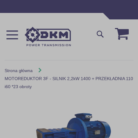
Przejdź
do
treści
Mój 
Szukaj
Strona główna
MOTOREDUKTOR 3F - SILNIK 2,2kW 1400 + PRZEKŁADNIA 110
i60 *23 obroty
Skip
to
the
end
of
the
images