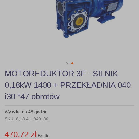
gallery
Skip
MOTOREDUKTOR 3F - SILNIK
to
the
0,18kW 1400 + PRZEKŁADNIA 040
beginning
of
i30 *47 obrotów
the
images
gallery
Wysyłka do 48 godzin
SKU
0,18 4 + 040 I30
470,72 zł
Brutto