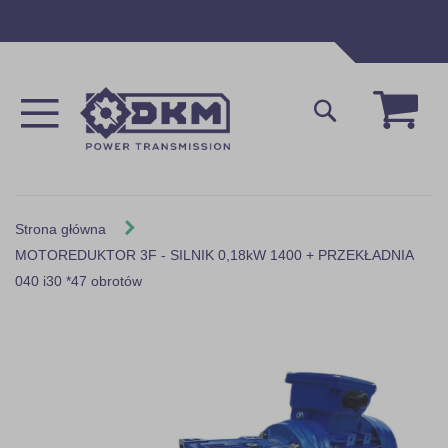
Przejdź
do
treści
Mój 
Szukaj
Strona główna
MOTOREDUKTOR 3F - SILNIK 0,18kW 1400 + PRZEKŁADNIA
040 i30 *47 obrotów
Skip
to
the
end
of
the
images