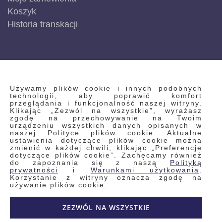
Koszyk
Historia transkacji
INFORMACJE
Używamy plików cookie i innych podobnych
technologii, aby poprawić komfort
przeglądania i funkcjonalność naszej witryny.
Klikając „Zezwól na wszystkie”, wyrażasz
Regulamin
zgodę na przechowywanie na Twoim
urządzeniu wszystkich danych opisanych w
Polityka prywatności i pliki cookie
naszej Polityce plików cookie. Aktualne
ustawienia dotyczące plików cookie można
Wyszukiwane frazy
zmienić w każdej chwili, klikając „Preferencje
dotyczące plików cookie”. Zachęcamy również
Wyszukiwanie zaawansowane
do zapoznania się z naszą
Polityką
Zamówienia
prywatności
i
Warunkami użytkowania
.
Korzystanie z witryny oznacza zgodę na
Skontaktuj się z nami
używanie plików cookie.
Odstąp od umowy
ZEZWÓL NA WSZYSTKIE
Blog
Kontakt