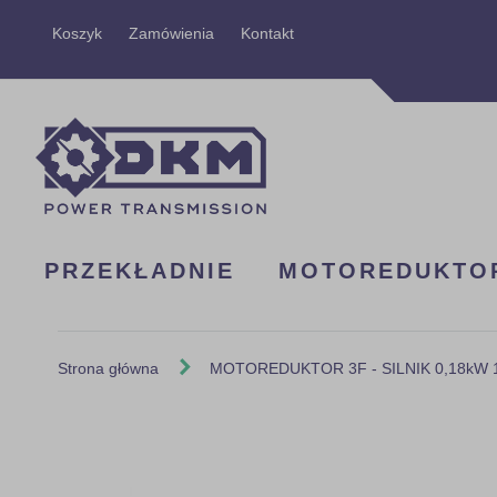
Przejdź
Koszyk
Zamówienia
Kontakt
do
treści
PRZEKŁADNIE
MOTOREDUKTO
Strona główna
MOTOREDUKTOR 3F - SILNIK 0,18kW 14
Skip
to
the
end