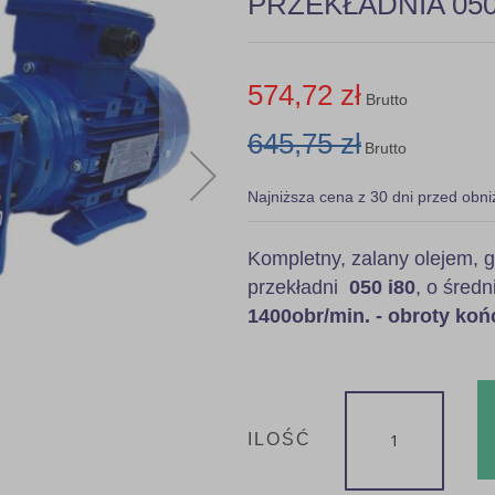
PRZEKŁADNIA 050 
574,72 zł
Brutto
645,75 zł
Brutto
Najniższa cena z 30 dni przed obni
Kompletny, zalany olejem
przekładni
050 i80
, o średn
1400obr/min. - obroty ko
ILOŚĆ