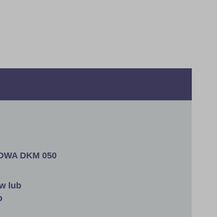
KOWA DKM 050
w lub
b