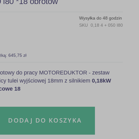
i80 *18 obrotów
Wysyłka do 48 godzin
SKU
0,18 4 + 050 I80
żką: 645,75 zł
, gotowy do pracy MOTOREDUKTOR - zestaw
icy tulei wyjściowej 18mm z silnikiem
0,18kW
ńcowe 18
DODAJ DO KOSZYKA