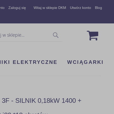
nto
Zaloguj się
Witaj w sklepie DKM
Utwórz konto
Blog
Mój koszy
Szukaj
NIKI ELEKTRYCZNE
WCIĄGARKI
 - SILNIK 0,18kW 1400 +