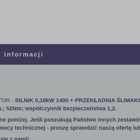
 informacji
OR -
SILNIK 0,18kW 1400 + PRZEKŁADNIA ŚLIMA
in.; 52Nm; współczynnik bezpieczeństwa 1,2.
ne poniżej. Jeśli poszukują Państwo innych zestawó
mocy technicznej - proszę sprawdzić naszą ofertę lu
się z nami!