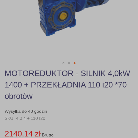
gallery
Skip
MOTOREDUKTOR - SILNIK 4,0kW
to
the
1400 + PRZEKŁADNIA 110 i20 *70
beginning
of
obrotów
the
images
gallery
Wysyłka do 48 godzin
SKU
4,0 4 + 110 I20
2140,14 zł
Brutto