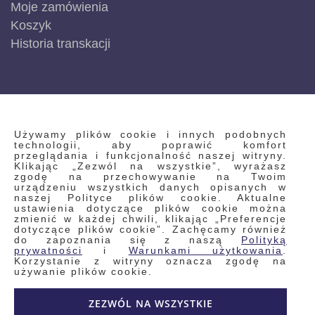
Moje zamówienia
Koszyk
Historia transkacji
INFORMACJE
Używamy plików cookie i innych podobnych
technologii, aby poprawić komfort
przeglądania i funkcjonalność naszej witryny.
Klikając „Zezwól na wszystkie”, wyrażasz
Regulamin
zgodę na przechowywanie na Twoim
urządzeniu wszystkich danych opisanych w
Polityka prywatności i pliki cookie
naszej Polityce plików cookie. Aktualne
ustawienia dotyczące plików cookie można
Wyszukiwane frazy
zmienić w każdej chwili, klikając „Preferencje
dotyczące plików cookie”. Zachęcamy również
Wyszukiwanie zaawansowane
do zapoznania się z naszą
Polityką
Zamówienia
prywatności
i
Warunkami użytkowania
.
Korzystanie z witryny oznacza zgodę na
Skontaktuj się z nami
używanie plików cookie.
Odstąp od umowy
ZEZWÓL NA WSZYSTKIE
Blog