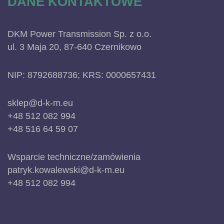
DANE KONTAKTOWE
DKM Power Transmission Sp. z o.o.
ul. 3 Maja 20, 87-640 Czernikowo
NIP: 8792688736; KRS: 0000657431
sklep@d-k-m.eu
+48 512 082 994
+48 516 64 59 07
Wsparcie techniczne/zamówienia
patryk.kowalewski@d-k-m.eu
+48 512 082 994