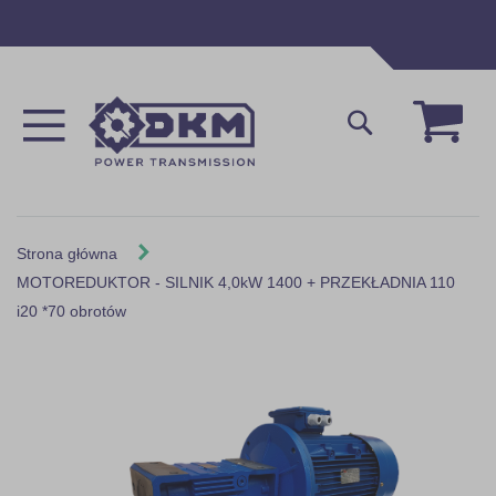
Przejdź
do
treści
Mój 
Szukaj
Strona główna
MOTOREDUKTOR - SILNIK 4,0kW 1400 + PRZEKŁADNIA 110
i20 *70 obrotów
Skip
to
the
end
of
the
images