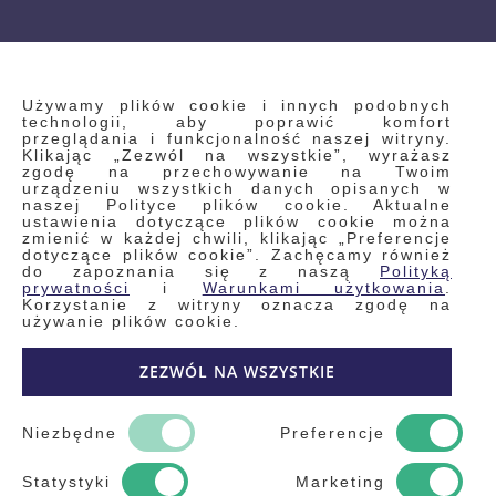
INFORMACJE
Używamy plików cookie i innych podobnych
technologii, aby poprawić komfort
przeglądania i funkcjonalność naszej witryny.
Klikając „Zezwól na wszystkie”, wyrażasz
Regulamin
zgodę na przechowywanie na Twoim
urządzeniu wszystkich danych opisanych w
Polityka prywatności i pliki cookie
naszej Polityce plików cookie. Aktualne
ustawienia dotyczące plików cookie można
Wyszukiwane frazy
zmienić w każdej chwili, klikając „Preferencje
dotyczące plików cookie”. Zachęcamy również
Wyszukiwanie zaawansowane
do zapoznania się z naszą
Polityką
Zamówienia
prywatności
i
Warunkami użytkowania
.
Korzystanie z witryny oznacza zgodę na
Skontaktuj się z nami
używanie plików cookie.
Odstąp od umowy
ZEZWÓL NA WSZYSTKIE
Blog
Kontakt
Niezbędne
Preferencje
Statystyki
Marketing