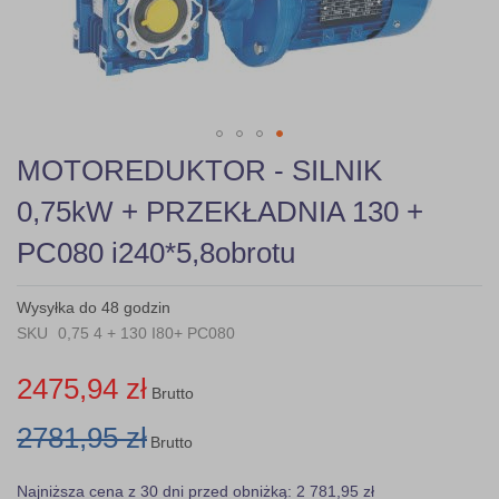
gallery
Skip
MOTOREDUKTOR - SILNIK
to
the
0,75kW + PRZEKŁADNIA 130 +
beginning
of
PC080 i240*5,8obrotu
the
images
gallery
Wysyłka do 48 godzin
SKU
0,75 4 + 130 I80+ PC080
2475,94 zł
Brutto
2781,95 zł
Brutto
Najniższa cena z 30 dni przed obniżką: 2 781,95 zł