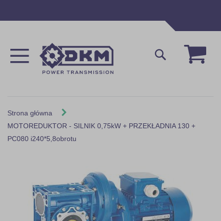
Przejdź
do
treści
Mój 
Szukaj
Strona główna
MOTOREDUKTOR - SILNIK 0,75kW + PRZEKŁADNIA 130 +
PC080 i240*5,8obrotu
Skip
to
the
end
of
the
images