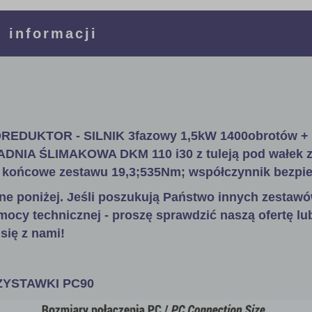
 informacji
EDUKTOR - SILNIK 3fazowy 1,5kW 1400obrotów 
ADNIA ŚLIMAKOWA DKM 110 i30 z tuleją pod wałek 
końcowe zestawu 19,3;535Nm; współczynnik bezpie
ne poniżej. Jeśli poszukują Państwo innych zestawó
mocy technicznej - proszę sprawdzić naszą ofertę lu
się z nami!
YSTAWKI PC90