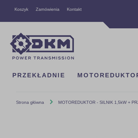
Przejdź
Koszyk
Zamówienia
Kontakt
do
treści
PRZEKŁADNIE
MOTOREDUKTO
Strona główna
MOTOREDUKTOR - SILNIK 1,5kW + PRZE
Skip
to
the
end