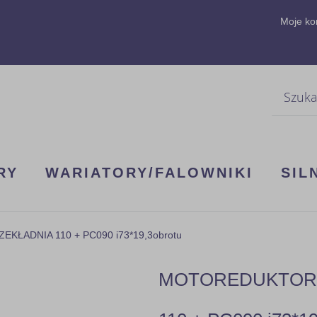
Moje ko
Szukaj
RY
WARIATORY/FALOWNIKI
SIL
KŁADNIA 110 + PC090 i73*19,3obrotu
MOTOREDUKTOR -