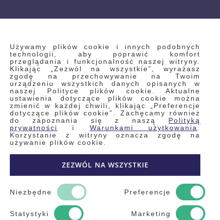
INFORMACJE
Używamy plików cookie i innych podobnych
technologii, aby poprawić komfort
przeglądania i funkcjonalność naszej witryny.
Klikając „Zezwól na wszystkie”, wyrażasz
Regulamin
zgodę na przechowywanie na Twoim
urządzeniu wszystkich danych opisanych w
Polityka prywatności i pliki cookie
naszej Polityce plików cookie. Aktualne
ustawienia dotyczące plików cookie można
Wyszukiwane frazy
zmienić w każdej chwili, klikając „Preferencje
dotyczące plików cookie”. Zachęcamy również
Wyszukiwanie zaawansowane
do zapoznania się z naszą
Polityką
Zamówienia
prywatności
i
Warunkami użytkowania
.
Korzystanie z witryny oznacza zgodę na
Skontaktuj się z nami
używanie plików cookie.
Odstąp od umowy
ZEZWÓL NA WSZYSTKIE
Blog
Kontakt
Niezbędne
Preferencje
Statystyki
Marketing