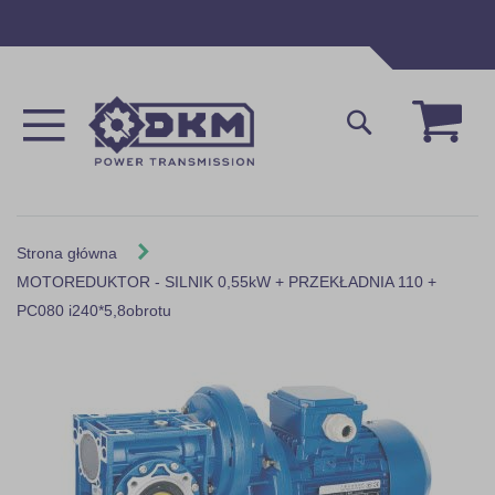
Przejdź
do
treści
Mój 
Szukaj
Strona główna
MOTOREDUKTOR - SILNIK 0,55kW + PRZEKŁADNIA 110 +
PC080 i240*5,8obrotu
Skip
to
the
end
of
the
images