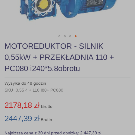
gallery
Skip
MOTOREDUKTOR - SILNIK
to
the
0,55kW + PRZEKŁADNIA 110 +
beginning
of
PC080 i240*5,8obrotu
the
images
gallery
Wysyłka do 48 godzin
SKU
0,55 4 + 110 I80+ PC080
2178,18 zł
Brutto
2447,39 zł
Brutto
Najniższa cena z 30 dni przed obniżką: 2 447,39 zł