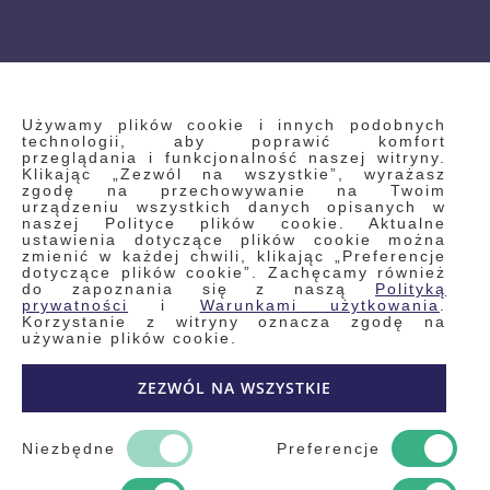
INFORMACJE
Używamy plików cookie i innych podobnych
technologii, aby poprawić komfort
przeglądania i funkcjonalność naszej witryny.
Klikając „Zezwól na wszystkie”, wyrażasz
Regulamin
zgodę na przechowywanie na Twoim
urządzeniu wszystkich danych opisanych w
Polityka prywatności i pliki cookie
naszej Polityce plików cookie. Aktualne
ustawienia dotyczące plików cookie można
Wyszukiwane frazy
zmienić w każdej chwili, klikając „Preferencje
dotyczące plików cookie”. Zachęcamy również
Wyszukiwanie zaawansowane
do zapoznania się z naszą
Polityką
Zamówienia
prywatności
i
Warunkami użytkowania
.
Korzystanie z witryny oznacza zgodę na
Skontaktuj się z nami
używanie plików cookie.
Odstąp od umowy
ZEZWÓL NA WSZYSTKIE
Blog
Kontakt
Niezbędne
Preferencje