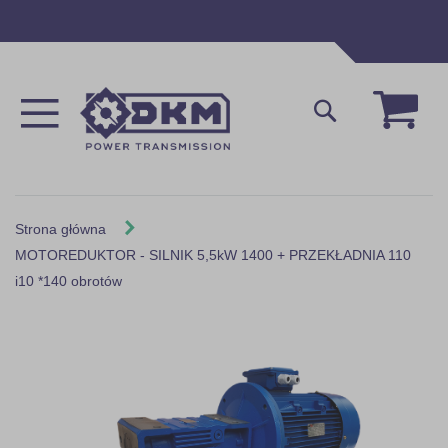
Przejdź
do
treści
Mój 
Szukaj
Strona główna
MOTOREDUKTOR - SILNIK 5,5kW 1400 + PRZEKŁADNIA 110
i10 *140 obrotów
Skip
to
the
end
of
the
images