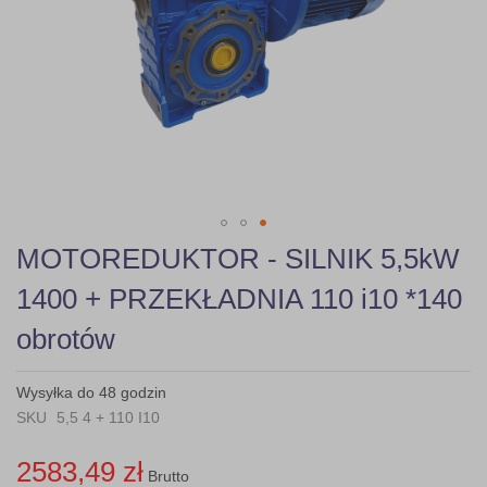
gallery
Skip
MOTOREDUKTOR - SILNIK 5,5kW
to
the
1400 + PRZEKŁADNIA 110 i10 *140
beginning
of
obrotów
the
images
gallery
Wysyłka do 48 godzin
SKU
5,5 4 + 110 I10
2583,49 zł
Brutto