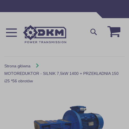
Przejdź
do
treści
Mój 
Szukaj
Strona główna
MOTOREDUKTOR - SILNIK 7,5kW 1400 + PRZEKŁADNIA 150
i25 *56 obrotów
Skip
to
the
end
of
the
images