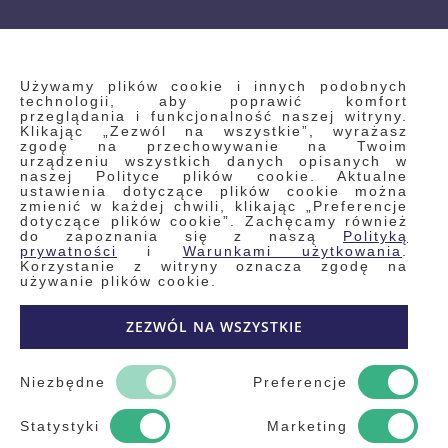
INFORMACJE
Używamy plików cookie i innych podobnych
technologii, aby poprawić komfort
przeglądania i funkcjonalność naszej witryny.
Klikając „Zezwól na wszystkie”, wyrażasz
Regulamin
zgodę na przechowywanie na Twoim
urządzeniu wszystkich danych opisanych w
Polityka prywatności i pliki cookie
naszej Polityce plików cookie. Aktualne
ustawienia dotyczące plików cookie można
Wyszukiwane frazy
zmienić w każdej chwili, klikając „Preferencje
dotyczące plików cookie”. Zachęcamy również
Wyszukiwanie zaawansowane
do zapoznania się z naszą
Polityką
Zamówienia
prywatności
i
Warunkami użytkowania
.
Korzystanie z witryny oznacza zgodę na
Skontaktuj się z nami
używanie plików cookie.
Odstąp od umowy
ZEZWÓL NA WSZYSTKIE
Blog
Kontakt
Niezbędne
Preferencje
Statystyki
Marketing