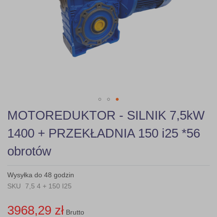
gallery
Skip
MOTOREDUKTOR - SILNIK 7,5kW
to
the
1400 + PRZEKŁADNIA 150 i25 *56
beginning
of
obrotów
the
images
gallery
Wysyłka do 48 godzin
SKU
7,5 4 + 150 I25
3968,29 zł
Brutto