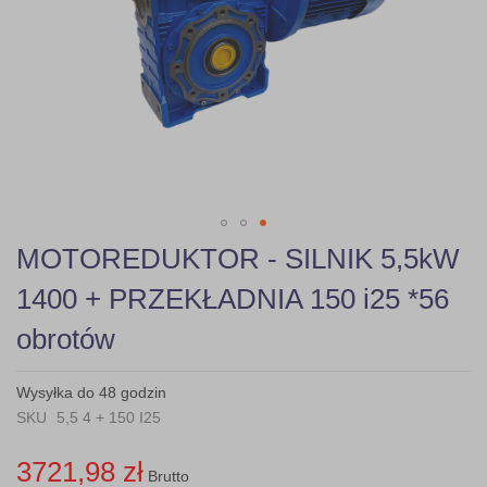
gallery
Skip
MOTOREDUKTOR - SILNIK 5,5kW
to
the
1400 + PRZEKŁADNIA 150 i25 *56
beginning
of
obrotów
the
images
gallery
Wysyłka do 48 godzin
SKU
5,5 4 + 150 I25
3721,98 zł
Brutto