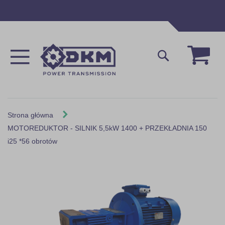
Przejdź
do
treści
Mój 
Szukaj
Strona główna
MOTOREDUKTOR - SILNIK 5,5kW 1400 + PRZEKŁADNIA 150
i25 *56 obrotów
Skip
to
the
end
of
the
images