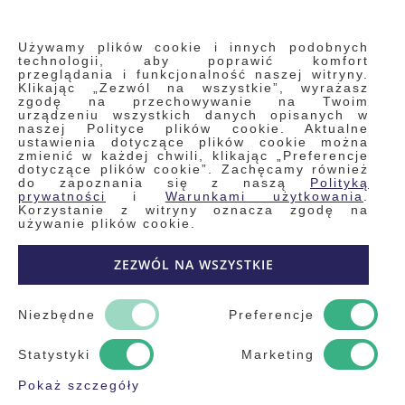
INFORMACJE
Używamy plików cookie i innych podobnych
technologii, aby poprawić komfort
przeglądania i funkcjonalność naszej witryny.
Klikając „Zezwól na wszystkie”, wyrażasz
Regulamin
zgodę na przechowywanie na Twoim
urządzeniu wszystkich danych opisanych w
Polityka prywatności i pliki cookie
naszej Polityce plików cookie. Aktualne
ustawienia dotyczące plików cookie można
Wyszukiwane frazy
zmienić w każdej chwili, klikając „Preferencje
dotyczące plików cookie”. Zachęcamy również
Wyszukiwanie zaawansowane
do zapoznania się z naszą
Polityką
Zamówienia
prywatności
i
Warunkami użytkowania
.
Korzystanie z witryny oznacza zgodę na
Skontaktuj się z nami
używanie plików cookie.
Odstąp od umowy
ZEZWÓL NA WSZYSTKIE
Blog
Kontakt
Niezbędne
Preferencje
Statystyki
Marketing
Pokaż szczegóły