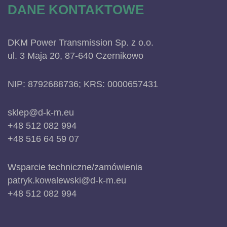
DANE KONTAKTOWE
DKM Power Transmission Sp. z o.o.
ul. 3 Maja 20, 87-640 Czernikowo
NIP: 8792688736; KRS: 0000657431
sklep@d-k-m.eu
+48 512 082 994
+48 516 64 59 07
Wsparcie techniczne/zamówienia
patryk.kowalewski@d-k-m.eu
+48 512 082 994