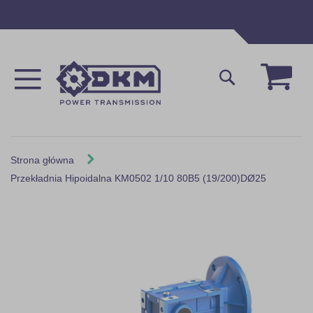
Przejdź
do
treści
Mój 
Szukaj
Strona główna
Przekładnia Hipoidalna KM0502 1/10 80B5 (19/200)DØ25
Skip
to
the
end
of
the
images
gallery