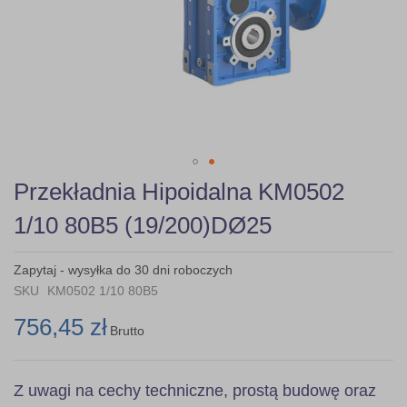
Skip
Przekładnia Hipoidalna KM0502
to
the
1/10 80B5 (19/200)DØ25
beginning
of
the
Zapytaj - wysyłka do 30 dni roboczych
images
SKU
KM0502 1/10 80B5
gallery
756,45 zł
Brutto
Z uwagi na cechy techniczne, prostą budowę oraz