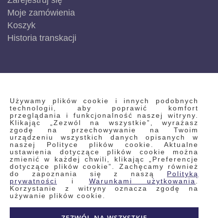
Zarejestruj się
Moje zamówienia
Koszyk
Historia transkacji
INFORMACJE
Używamy plików cookie i innych podobnych
technologii, aby poprawić komfort
przeglądania i funkcjonalność naszej witryny.
Klikając „Zezwól na wszystkie”, wyrażasz
Regulamin
zgodę na przechowywanie na Twoim
urządzeniu wszystkich danych opisanych w
Polityka prywatności i pliki cookie
naszej Polityce plików cookie. Aktualne
ustawienia dotyczące plików cookie można
Wyszukiwane frazy
zmienić w każdej chwili, klikając „Preferencje
dotyczące plików cookie”. Zachęcamy również
Wyszukiwanie zaawansowane
do zapoznania się z naszą
Polityką
Zamówienia
prywatności
i
Warunkami użytkowania
.
Korzystanie z witryny oznacza zgodę na
Skontaktuj się z nami
używanie plików cookie.
Odstąp od umowy
ZEZWÓL NA WSZYSTKIE