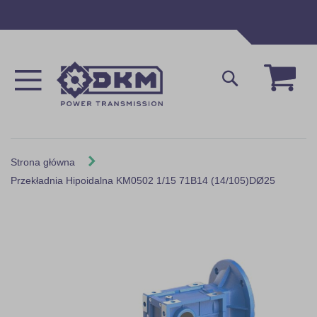
Przejdź
do
treści
Mój 
Szukaj
Strona główna
Przekładnia Hipoidalna KM0502 1/15 71B14 (14/105)DØ25
Skip
to
the
end
of
the
images
gallery