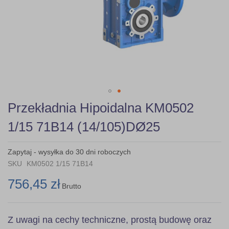
Skip
Przekładnia Hipoidalna KM0502
to
the
1/15 71B14 (14/105)DØ25
beginning
of
the
Zapytaj - wysyłka do 30 dni roboczych
images
SKU
KM0502 1/15 71B14
gallery
756,45 zł
Brutto
Z uwagi na cechy techniczne, prostą budowę oraz