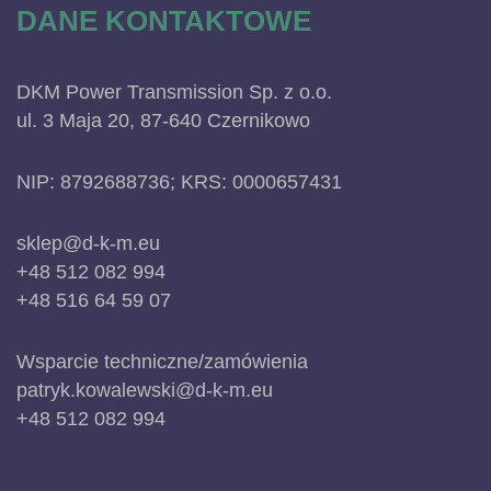
DANE KONTAKTOWE
DKM Power Transmission Sp. z o.o.
ul. 3 Maja 20, 87-640 Czernikowo
NIP: 8792688736; KRS: 0000657431
sklep@d-k-m.eu
+48 512 082 994
+48 516 64 59 07
Wsparcie techniczne/zamówienia
patryk.kowalewski@d-k-m.eu
+48 512 082 994