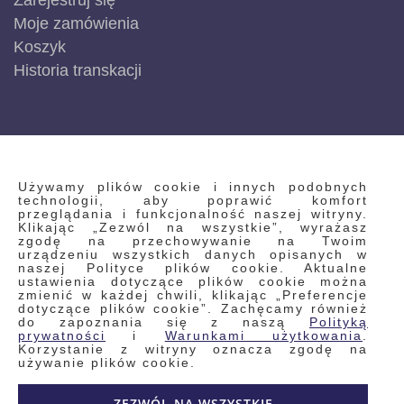
Zarejestruj się
Moje zamówienia
Koszyk
Historia transkacji
INFORMACJE
Używamy plików cookie i innych podobnych
technologii, aby poprawić komfort
przeglądania i funkcjonalność naszej witryny.
Klikając „Zezwól na wszystkie”, wyrażasz
Regulamin
zgodę na przechowywanie na Twoim
urządzeniu wszystkich danych opisanych w
Polityka prywatności i pliki cookie
naszej Polityce plików cookie. Aktualne
ustawienia dotyczące plików cookie można
Wyszukiwane frazy
zmienić w każdej chwili, klikając „Preferencje
dotyczące plików cookie”. Zachęcamy również
Wyszukiwanie zaawansowane
do zapoznania się z naszą
Polityką
Zamówienia
prywatności
i
Warunkami użytkowania
.
Korzystanie z witryny oznacza zgodę na
Skontaktuj się z nami
używanie plików cookie.
Odstąp od umowy
ZEZWÓL NA WSZYSTKIE