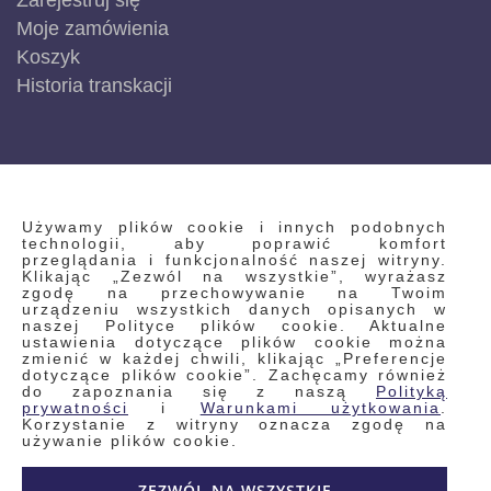
Zarejestruj się
Moje zamówienia
Koszyk
Historia transkacji
INFORMACJE
Używamy plików cookie i innych podobnych
technologii, aby poprawić komfort
przeglądania i funkcjonalność naszej witryny.
Klikając „Zezwól na wszystkie”, wyrażasz
Regulamin
zgodę na przechowywanie na Twoim
urządzeniu wszystkich danych opisanych w
Polityka prywatności i pliki cookie
naszej Polityce plików cookie. Aktualne
ustawienia dotyczące plików cookie można
Wyszukiwane frazy
zmienić w każdej chwili, klikając „Preferencje
dotyczące plików cookie”. Zachęcamy również
Wyszukiwanie zaawansowane
do zapoznania się z naszą
Polityką
Zamówienia
prywatności
i
Warunkami użytkowania
.
Korzystanie z witryny oznacza zgodę na
Skontaktuj się z nami
używanie plików cookie.
Odstąp od umowy
ZEZWÓL NA WSZYSTKIE