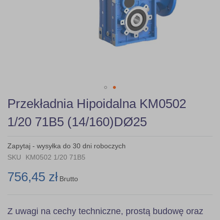
Skip
Przekładnia Hipoidalna KM0502
to
the
1/20 71B5 (14/160)DØ25
beginning
of
the
Zapytaj - wysyłka do 30 dni roboczych
images
SKU
KM0502 1/20 71B5
gallery
756,45 zł
Brutto
Z uwagi na cechy techniczne, prostą budowę oraz