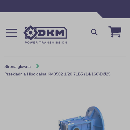
Przejdź
do
treści
Mój 
Szukaj
Strona główna
Przekładnia Hipoidalna KM0502 1/20 71B5 (14/160)DØ25
Skip
to
the
end
of
the
images
gallery