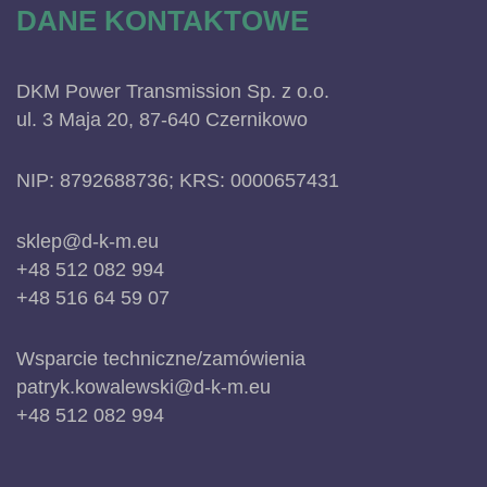
DANE KONTAKTOWE
DKM Power Transmission Sp. z o.o.
ul. 3 Maja 20, 87-640 Czernikowo
NIP: 8792688736; KRS: 0000657431
sklep@d-k-m.eu
+48 512 082 994
+48 516 64 59 07
Wsparcie techniczne/zamówienia
patryk.kowalewski@d-k-m.eu
+48 512 082 994