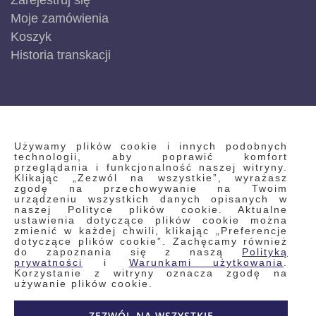
Zarejestruj się
Moje zamówienia
Koszyk
Historia transkacji
INFORMACJE
Używamy plików cookie i innych podobnych
technologii, aby poprawić komfort
przeglądania i funkcjonalność naszej witryny.
Klikając „Zezwól na wszystkie”, wyrażasz
Regulamin
zgodę na przechowywanie na Twoim
urządzeniu wszystkich danych opisanych w
Polityka prywatności i pliki cookie
naszej Polityce plików cookie. Aktualne
ustawienia dotyczące plików cookie można
Wyszukiwane frazy
zmienić w każdej chwili, klikając „Preferencje
dotyczące plików cookie”. Zachęcamy również
Wyszukiwanie zaawansowane
do zapoznania się z naszą
Polityką
Zamówienia
prywatności
i
Warunkami użytkowania
.
Korzystanie z witryny oznacza zgodę na
Skontaktuj się z nami
używanie plików cookie.
Odstąp od umowy
ZEZWÓL NA WSZYSTKIE