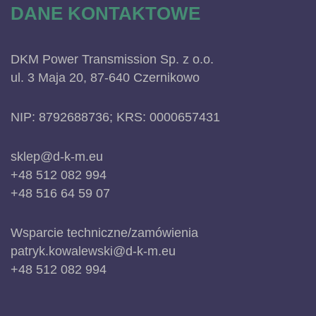
DANE KONTAKTOWE
DKM Power Transmission Sp. z o.o.
ul. 3 Maja 20, 87-640 Czernikowo
NIP: 8792688736; KRS: 0000657431
sklep@d-k-m.eu
+48 512 082 994
+48 516 64 59 07
Wsparcie techniczne/zamówienia
patryk.kowalewski@d-k-m.eu
+48 512 082 994