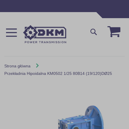
Przejdź
do
treści
Mój 
Szukaj
Strona główna
Przekładnia Hipoidalna KM0502 1/25 80B14 (19/120)DØ25
Skip
to
the
end
of
the
images
gallery