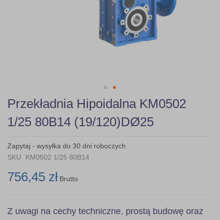
Skip
Przekładnia Hipoidalna KM0502
to
the
1/25 80B14 (19/120)DØ25
beginning
of
the
Zapytaj - wysyłka do 30 dni roboczych
images
SKU
KM0502 1/25 80B14
gallery
756,45 zł
Brutto
Z uwagi na cechy techniczne, prostą budowę oraz