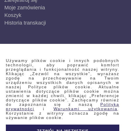
Zarejestruj się
Moje zamówienia
Koszyk
Historia transkacji
INFORMACJE
Używamy plików cookie i innych podobnych
technologii, aby poprawić komfort
przeglądania i funkcjonalność naszej witryny.
Klikając „Zezwól na wszystkie”, wyrażasz
Regulamin
zgodę na przechowywanie na Twoim
urządzeniu wszystkich danych opisanych w
Polityka prywatności i pliki cookie
naszej Polityce plików cookie. Aktualne
ustawienia dotyczące plików cookie można
Wyszukiwane frazy
zmienić w każdej chwili, klikając „Preferencje
dotyczące plików cookie”. Zachęcamy również
Wyszukiwanie zaawansowane
do zapoznania się z naszą
Polityką
Zamówienia
prywatności
i
Warunkami użytkowania
.
Korzystanie z witryny oznacza zgodę na
Skontaktuj się z nami
używanie plików cookie.
Odstąp od umowy
ZEZWÓL NA WSZYSTKIE