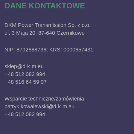
DANE KONTAKTOWE
DKM Power Transmission Sp. z o.o.
ul. 3 Maja 20, 87-640 Czernikowo
NIP: 8792688736; KRS: 0000657431
sklep@d-k-m.eu
+48 512 082 994
+48 516 64 59 07
Wsparcie techniczne/zamówienia
patryk.kowalewski@d-k-m.eu
+48 512 082 994