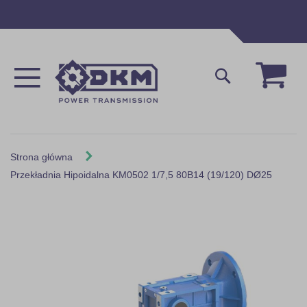
Przejdź
do
treści
Mój 
Szukaj
Strona główna
Przekładnia Hipoidalna KM0502 1/7,5 80B14 (19/120) DØ25
Skip
to
the
end
of
the
images
gallery