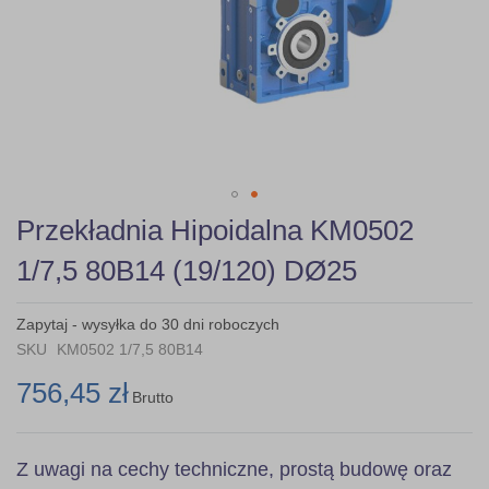
Skip
Przekładnia Hipoidalna KM0502
to
the
1/7,5 80B14 (19/120) DØ25
beginning
of
the
Zapytaj - wysyłka do 30 dni roboczych
images
SKU
KM0502 1/7,5 80B14
gallery
756,45 zł
Brutto
Z uwagi na cechy techniczne, prostą budowę oraz